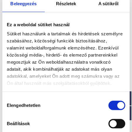
Beleegyezés
Részletek
A sütikről
Az ár nem tartalmazza a szállítási költséget! 7 méterig
2.500 euro + ÁFA, 7 méter fölött pedig 3.000 euro + ÁFA a
szállítási díj
Ez a weboldal sütiket használ
További információk
Sütiket használunk a tartalmak és hirdetések személyre
A típussal kapcsolatos további információkat az alábbi
szabásához, közösségi funkciók biztosításához,
weboldalon találhatja meg: cantiericapelli.com
valamint weboldalforgalmunk elemzéséhez. Ezenkívül
közösségi média-, hirdető- és elemező partnereinkkel
Méretek
megosztjuk az Ön weboldalhasználatra vonatkozó
adatait, akik kombinálhatják az adatokat más olyan
Szélesség: 3,30 m
adatokkal, amelyeket Ön adott meg számukra vagy az
Hossz: 9,50 m
Csőátmérő : 0,65 m max
Ön által használt más szolgáltatásokból gyűjtöttek.
Száraz tömeg : ~ 2400 kg
Személy kapacitása : 18 fő
Hozzájárulás
Elengedhetetlen
Paraméterek
kiválasztása
Max teljesítmény motorizálás: 2 x 250 LE
Beállítások
CE jóváhagyás Neoprén-Hypalon
Orca® 1670 dtex