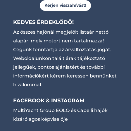
Kérjen visszahívást!
KEDVES ÉRDEKLŐDŐ!
Az összes hajónál megjelölt listaár nettó
alapár, mely motort nem tartalmazza!
Cégünk fenntartja az árváltoztatás jogát.
Weboldalunkon talált árak tájékoztató
jellegűek, pontos ajánlatért és további
információkért kérem keressen bennünket
bizalommal.
FACEBOOK & INSTAGRAM
MultiYacht Group EOLO és Capelli hajók
kizárólagos képviselője