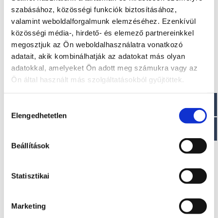
Szélesség: 2,98 m
szabásához, közösségi funkciók biztosításához,
Hossz: 7,70 m
Csőátmérő : 0,54 m max
valamint weboldalforgalmunk elemzéséhez. Ezenkívül
Száraz tömeg : ~ 1600 kg
közösségi média-, hirdető- és elemező partnereinkkel
Személy kapacitása : 18 fő
megosztjuk az Ön weboldalhasználatra vonatkozó
adatait, akik kombinálhatják az adatokat más olyan
Paraméterek
adatokkal, amelyeket Ön adott meg számukra vagy az
Ön által használt más szolgáltatásokból gyűjtöttek.
Max teljesítmény motorizálás: 1 x 250 LE
CE jóváhagyás C Neoprén-Hypalon
Orca® 1670 dtex
Hozzájárulás
Elengedhetetlen
kiválasztása
Beállítások
Érdekel!
Statisztikai
Visszahívást kérek!
Marketing