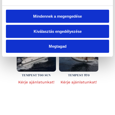
EZ IS ÉRDEKELHET
Mindennek a megengedése
Kiválasztás engedélyezése
Megtagad
TEMPEST 700 SUN
TEMPEST 570
Kérje ajánlatunkat!
Kérje ajánlatunkat!