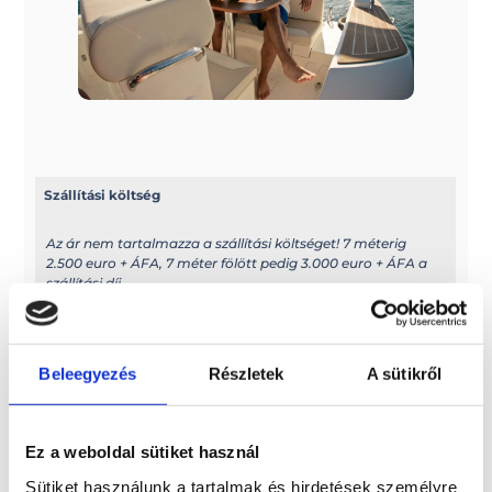
Szállítási költség
Az ár nem tartalmazza a szállítási költséget! 7 méterig
2.500 euro + ÁFA, 7 méter fölött pedig 3.000 euro + ÁFA a
szállítási díj
További információk
Beleegyezés
Részletek
A sütikről
A típussal kapcsolatos további információkat az alábbi
weboldalon találhatja meg: cantiericapelli.com
Méretek
Ez a weboldal sütiket használ
Sütiket használunk a tartalmak és hirdetések személyre