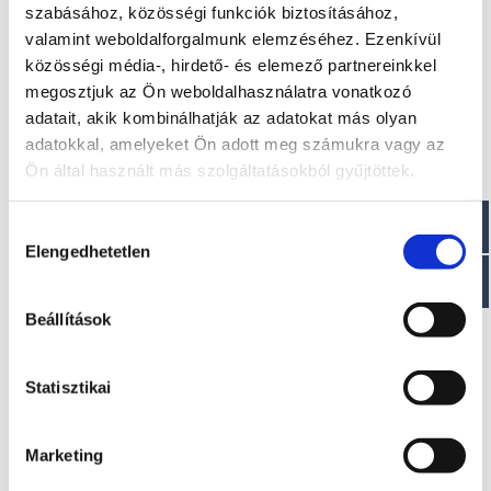
Hossz: 5,35 m
szabásához, közösségi funkciók biztosításához,
Csőátmérő : 0,50 m max
valamint weboldalforgalmunk elemzéséhez. Ezenkívül
Száraz tömeg : ~ 450 kg
közösségi média-, hirdető- és elemező partnereinkkel
Személy kapacitása : 9 fő
megosztjuk az Ön weboldalhasználatra vonatkozó
Paraméterek
adatait, akik kombinálhatják az adatokat más olyan
adatokkal, amelyeket Ön adott meg számukra vagy az
Max teljesítmény motorizálás: 1 x 110 LE
Ön által használt más szolgáltatásokból gyűjtöttek.
CE jóváhagyás C Neoprén-Hypalon
Orca® 1100 dtex
Hozzájárulás
Elengedhetetlen
kiválasztása
Érdekel!
Beállítások
Visszahívást kérek!
Statisztikai
Marketing