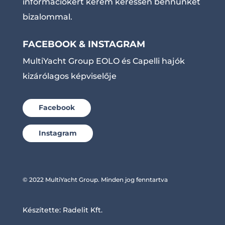
információkért kérem keressen bennünket
bizalommal.
FACEBOOK & INSTAGRAM
MultiYacht Group EOLO és Capelli hajók
kizárólagos képviselője
Facebook
Instagram
© 2022 MultiYacht Group. Minden jog fenntartva
Készítette:
Radelit Kft.