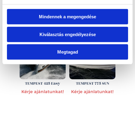
EZ IS ÉRDEKELHET
Mindennek a megengedése
Kiválasztás engedélyezése
Megtagad
TEMPEST 425 Easy
TEMPEST 775 SUN
Kérje ajánlatunkat!
Kérje ajánlatunkat!