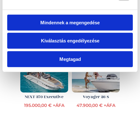
Visszahívást kérek!
Mindennek a megengedése
Kiválasztás engedélyezése
EZ IS ÉRDEKELHET
Megtagad
NEXT 370 Executive
Voyager 26 S
195.000,00 € +ÁFA
47.900,00 € +ÁFA