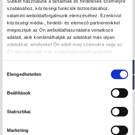
Sütiket használunk a tartalmak és hirdetések személyre
Hossz: 7,15 m
szabásához, közösségi funkciók biztosításához,
Szélesség: 2,50 m
valamint weboldalforgalmunk elemzéséhez. Ezenkívül
Személy kapacitása : 8 fő
Ágyak száma: 2
közösségi média-, hirdető- és elemező partnereinkkel
Minimális teljesítmény: 200 LE
megosztjuk az Ön weboldalhasználatra vonatkozó
Maximális teljesítmény: 300 LE
adatait, akik kombinálhatják az adatokat más olyan
adatokkal, amelyeket Ön adott meg számukra vagy az
Paraméterek
Ön által használt más szolgáltatásokból gyűjtöttek.
Száraz tömeg : ~ 1440 kg
Motor: 1-2
Hozzájárulás
Tengelyhossz : 1 XL – 2 L
Elengedhetetlen
Üzemanyagtartály: 240 l
kiválasztása
Víztartály: 100 l
CE jóváhagyás: C
Beállítások
Statisztikai
Érdekel!
Marketing