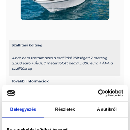
Szállítási költség
Az ár nem tartalmazza a szállítási költséget! 7 méterig
2.500 euro + ÁFA, 7 méter fölött pedig 3.000 euro + ÁFA a
szállítási díj
További információk
A típussal kapcsolatos további információkat az alábbi
weboldalon találhatja meg: ranieri-
international.com/en/boats.html
Beleegyezés
Részletek
A sütikről
Elektromos kivitel?
Ez a weboldal sütiket használ
Elektromos hajóként is rendelhető