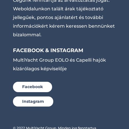
Cégünk fenntartja az árváltoztatás jogát.
Weboldalunkon talált árak tájékoztató
jellegűek, pontos ajánlatért és további
információkért kérem keressen bennünket
bizalommal.
FACEBOOK & INSTAGRAM
MultiYacht Group EOLO és Capelli hajók
kizárólagos képviselője
Facebook
Instagram
© 2022 MultiYacht Group. Minden jog fenntartva