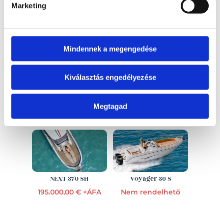
Marketing
Visszahívást kérek!
Mindennek a megengedése
Kiválasztás engedélyezése
EZ IS ÉRDEKELHET
Megtagad
NEXT 370 SH
Voyager 30 S
195.000,00 € +ÁFA
Nem rendelhető