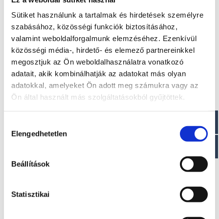
Sütiket használunk a tartalmak és hirdetések személyre
Méretek
szabásához, közösségi funkciók biztosításához,
valamint weboldalforgalmunk elemzéséhez. Ezenkívül
Hossz: 6,75 m
közösségi média-, hirdető- és elemező partnereinkkel
Szélesség: 2,40 m
Személy kapacitása : 8 fő
megosztjuk az Ön weboldalhasználatra vonatkozó
Minimális teljesítmény: 140 LE
adatait, akik kombinálhatják az adatokat más olyan
Maximális teljesítmény: 250 LE
adatokkal, amelyeket Ön adott meg számukra vagy az
Ön által használt más szolgáltatásokból gyűjtöttek.
Paraméterek
Száraz tömeg : ~ 1250 kg
Hozzájárulás
Motor: 1-2
Elengedhetetlen
kiválasztása
Üzemanyagtartály: 240 l
Víztartály: 80 l
Tengelyhossz : 1 XL – 2L
Beállítások
CE jóváhagyás: C
Statisztikai
Érdekel!