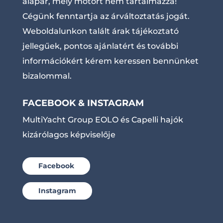
alapár, mely motort nem tartalmazza!
Cégünk fenntartja az árváltoztatás jogát.
Weboldalunkon talált árak tájékoztató
jellegűek, pontos ajánlatért és további
információkért kérem keressen bennünket
bizalommal.
FACEBOOK & INSTAGRAM
MultiYacht Group EOLO és Capelli hajók
kizárólagos képviselője
Facebook
Instagram