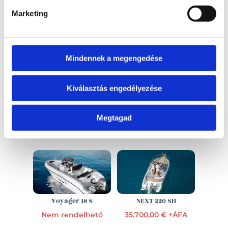
Érdekel!
Marketing
Visszahívást kérek!
Mindennek a megengedése
Kiválasztás engedélyezése
Megtagad
EZ IS ÉRDEKELHET
Voyager 18 S
NEXT 220 SH
Nem rendelhető
35.700,00 € +ÁFA