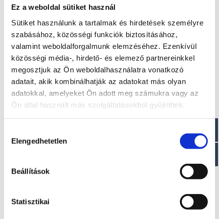
Elektromos hajóként is rendelhető
Ez a weboldal sütiket használ
Sütiket használunk a tartalmak és hirdetések személyre
Méretek
szabásához, közösségi funkciók biztosításához,
valamint weboldalforgalmunk elemzéséhez. Ezenkívül
Hossz: 7,60 m
közösségi média-, hirdető- és elemező partnereinkkel
Szélesség: 2,70 m
Személy kapacitása : 8 fő
megosztjuk az Ön weboldalhasználatra vonatkozó
Ágyak száma: 4
adatait, akik kombinálhatják az adatokat más olyan
Minimális teljesítmény: 115 LE
adatokkal, amelyeket Ön adott meg számukra vagy az
Maximális teljesítmény: 300 LE
Ön által használt más szolgáltatásokból gyűjtöttek.
Paraméterek
Hozzájárulás
Száraz tömeg : ~ 1800 kg
Elengedhetetlen
kiválasztása
Motor: 1-2
Tengelyhossz : 1 XL – 2 L
Üzemanyagtartály: 240 l
Beállítások
Víztartály: 85 l
CE jóváhagyás: C
Statisztikai