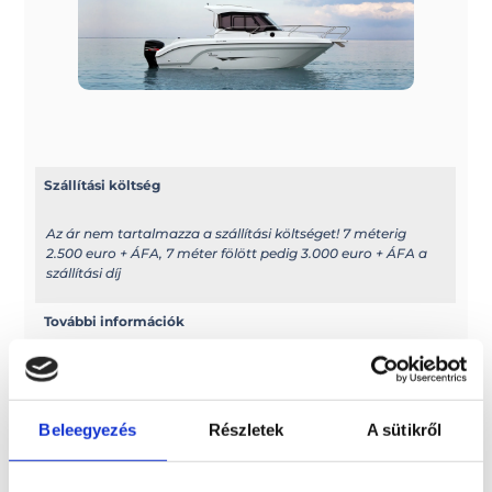
Szállítási költség
Az ár nem tartalmazza a szállítási költséget! 7 méterig
2.500 euro + ÁFA, 7 méter fölött pedig 3.000 euro + ÁFA a
szállítási díj
További információk
A típussal kapcsolatos további információkat az alábbi
weboldalon találhatja meg: ranieri-
international.com/en/boats.html
Beleegyezés
Részletek
A sütikről
Elektromos kivitel?