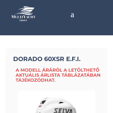
DORADO 60XSR E.F.I.
A MODELL ÁRÁRÓL A LETÖLTHETŐ
AKTUÁLIS ÁRLISTA TÁBLÁZATÁBAN
TÁJÉKOZÓDHAT.