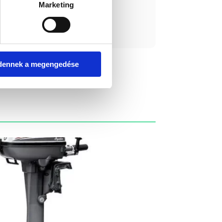
Marketing
ást kérek!
dennek a megengedése