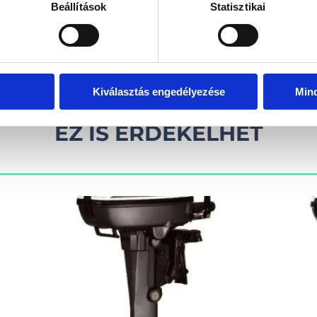
Beállítások
Statisztikai
kel!
Visszahív
Kiválasztás engedélyezése
Min
EZ IS ÉRDEKELHET