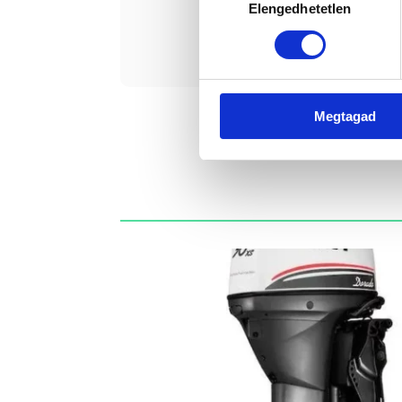
Elengedhetetlen
kiválasztása
Érde
Megtagad