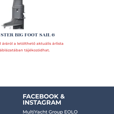
STER BIG FOOT SAIL 6
 áráról a letölthető aktuális árlista
táblázatában tájékozódhat.
FACEBOOK &
INSTAGRAM
MultiYacht Group EOLO