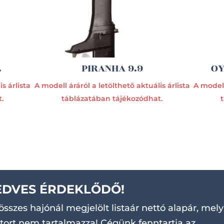
.
PIRANHA 9.9
OY
s árlista
A modell áráról a letölthető aktuális árlista
A modell
.
táblázatában tájékozódhat.
EDVES ÉRDEKLŐDŐ!
összes hajónál megjelölt listaár nettó alapár, mely
ort nem tartalmazza! Cégünk fenntartja az