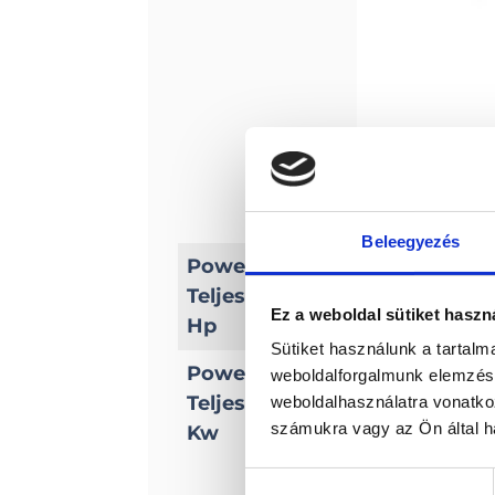
Beleegyezés
Power/
Teljesítmény
9, 9
Ez a weboldal sütiket haszn
Hp
Sütiket használunk a tartal
Power/
weboldalforgalmunk elemzésé
Teljesítmény
weboldalhasználatra vonatko
7, 3
számukra vagy az Ön által ha
Kw
Hozzájárulás