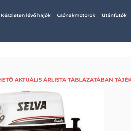
Készleten lévő hajók
Csónakmotorok
Utánfutók
HETŐ AKTUÁLIS ÁRLISTA TÁBLÁZATÁBAN TÁJÉ