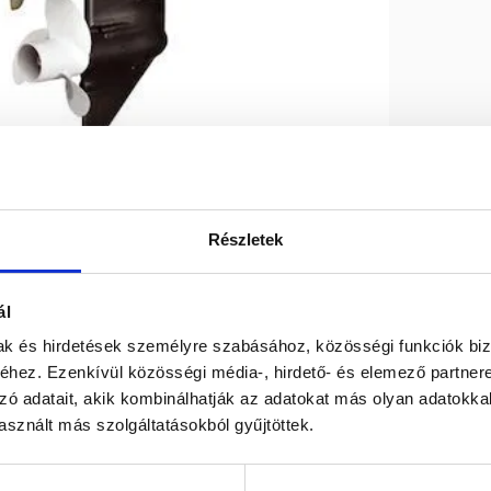
Részletek
Max R.P.M.
5500/6000
ál
mak és hirdetések személyre szabásához, közösségi funkciók biz
Swept volume
c.c. 181
hez. Ezenkívül közösségi média-, hirdető- és elemező partner
zó adatait, akik kombinálhatják az adatokat más olyan adatokka
sznált más szolgáltatásokból gyűjtöttek.