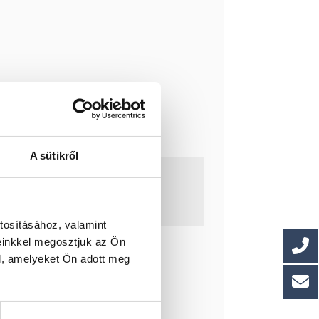
A sütikről
tosításához, valamint
einkkel megosztjuk az Ön
l, amelyeket Ön adott meg