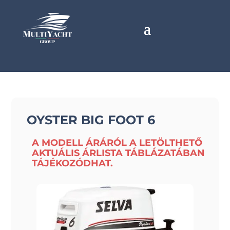
OYSTER BIG FOOT 6
A MODELL ÁRÁRÓL A LETÖLTHETŐ
AKTUÁLIS ÁRLISTA TÁBLÁZATÁBAN
TÁJÉKOZÓDHAT.