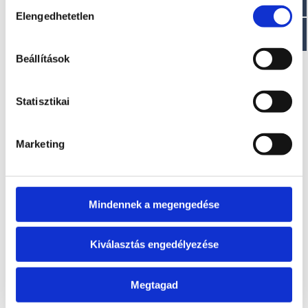
Hozzájárulás
EZ IS ÉRDEKELHET
Elengedhetetlen
kiválasztása
Beállítások
Statisztikai
Marketing
KINGFISH 15XS
PIKE 9.9
A modell áráról a
A modell áráról a
letölthető aktuális
letölthető aktuális
Mindennek a megengedése
árlista táblázatában
árlista táblázatában
tájékozódhat.
tájékozódhat.
Kiválasztás engedélyezése
Megtagad