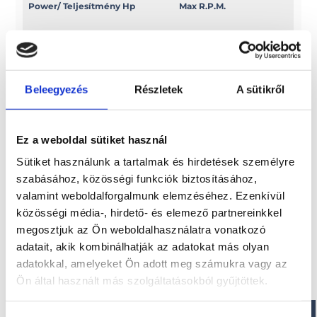
Power/ Teljesítmény Hp
Max R.P.M.
6
5500/6000
Power/ Teljesítmény Kw
Swept volume
Beleegyezés
Részletek
A sütikről
4, 4
c.c. 135
Ez a weboldal sütiket használ
Sütiket használunk a tartalmak és hirdetések személyre
Érdekel!
szabásához, közösségi funkciók biztosításához,
valamint weboldalforgalmunk elemzéséhez. Ezenkívül
közösségi média-, hirdető- és elemező partnereinkkel
Visszahívást kérek!
megosztjuk az Ön weboldalhasználatra vonatkozó
adatait, akik kombinálhatják az adatokat más olyan
adatokkal, amelyeket Ön adott meg számukra vagy az
Ön által használt más szolgáltatásokból gyűjtöttek.