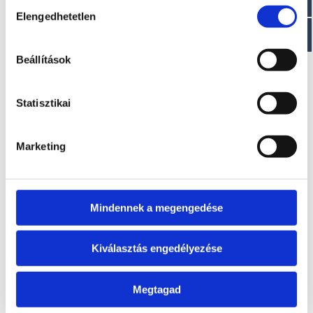
Hozzájárulás
EZ IS ÉRDEKELHET
Elengedhetetlen
kiválasztása
Beállítások
Statisztikai
Marketing
SEA BASS 6
SEA BASS 4
A modell áráról a
A modell áráról a
letölthető aktuális
letölthető aktuális
Mindennek a megengedése
árlista táblázatában
árlista táblázatában
tájékozódhat.
tájékozódhat.
Kiválasztás engedélyezése
Megtagad