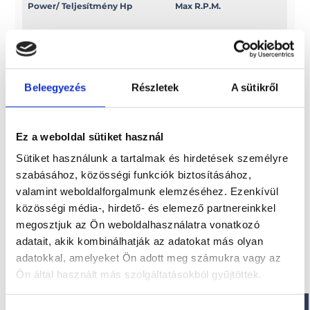
Power/ Teljesítmény Hp
Max R.P.M.
6
5000/5500
Power/ Teljesítmény Kw
Swept volume
Beleegyezés
Részletek
A sütikről
4, 4
c.c. 135
Ez a weboldal sütiket használ
Sütiket használunk a tartalmak és hirdetések személyre
Érdekel!
szabásához, közösségi funkciók biztosításához,
valamint weboldalforgalmunk elemzéséhez. Ezenkívül
közösségi média-, hirdető- és elemező partnereinkkel
Visszahívást kérek!
megosztjuk az Ön weboldalhasználatra vonatkozó
adatait, akik kombinálhatják az adatokat más olyan
adatokkal, amelyeket Ön adott meg számukra vagy az
Ön által használt más szolgáltatásokból gyűjtöttek.