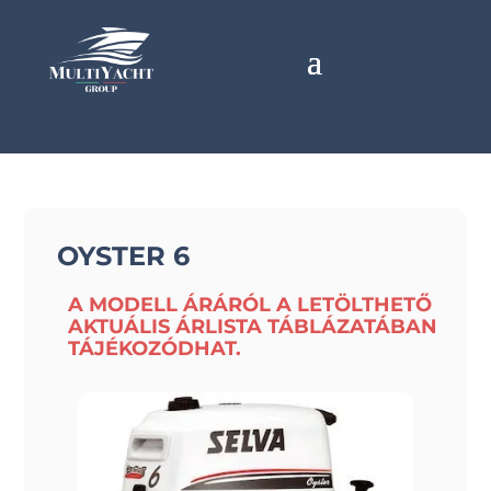
OYSTER 6
A MODELL ÁRÁRÓL A LETÖLTHETŐ
AKTUÁLIS ÁRLISTA TÁBLÁZATÁBAN
TÁJÉKOZÓDHAT.