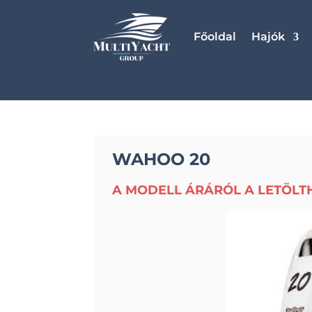
Főoldal
Hajók
WAHOO 20
A MODELL ÁRÁRÓL A LETÖLT