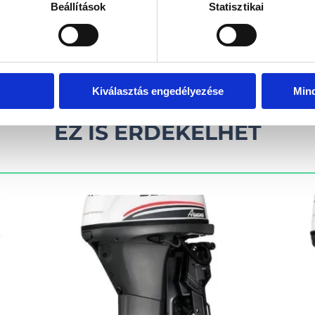
Beállítások
Statisztikai
kel!
Visszahív
Kiválasztás engedélyezése
Min
EZ IS ÉRDEKELHET