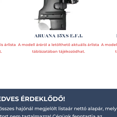
ARUANA 15XS E.F.I.
s árlista
A modell áráról a letölthető aktuális árlista
A modell
.
táblázatában tájékozódhat.
EDVES ÉRDEKLŐDŐ!
összes hajónál megjelölt listaár nettó alapár, mely
ort nem tartalmazza! Cégünk fenntartja az