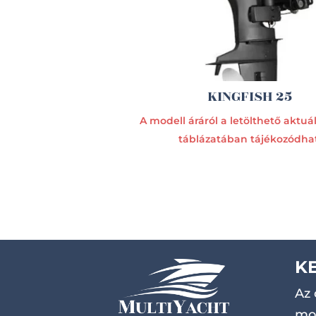
KINGFISH 25
A modell áráról a letölthető aktuáli
táblázatában tájékozódhat
K
Az 
mot