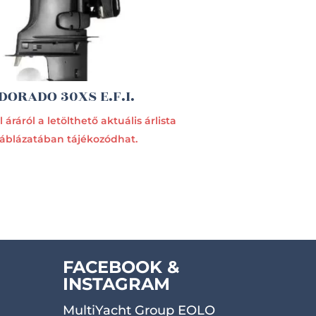
DORADO 30XS E.F.I.
 áráról a letölthető aktuális árlista
táblázatában tájékozódhat.
FACEBOOK &
INSTAGRAM
MultiYacht Group EOLO