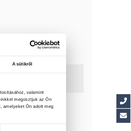
A sütikről
tosításához, valamint
einkkel megosztjuk az Ön
l, amelyeket Ön adott meg