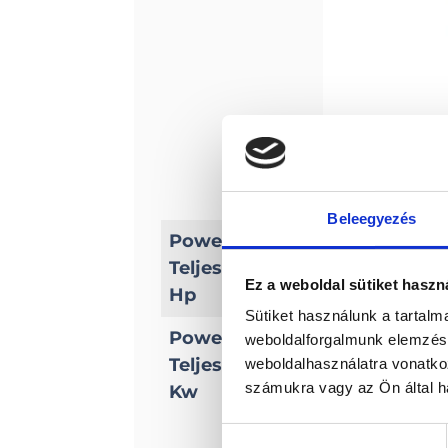
Beleegyezés
Power/
Teljesítmény
20
Ez a weboldal sütiket haszn
Hp
Sütiket használunk a tartal
Power/
weboldalforgalmunk elemzésé
Teljesítmény
weboldalhasználatra vonatko
14, 7
számukra vagy az Ön által ha
Kw
Hozzájárulás