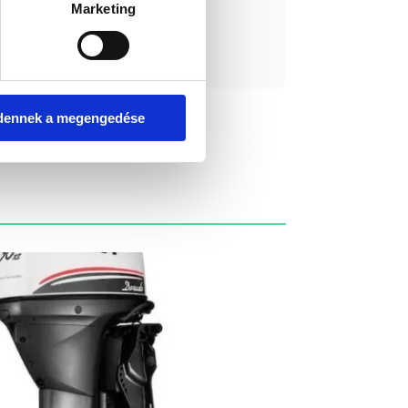
Marketing
ást kérek!
dennek a megengedése