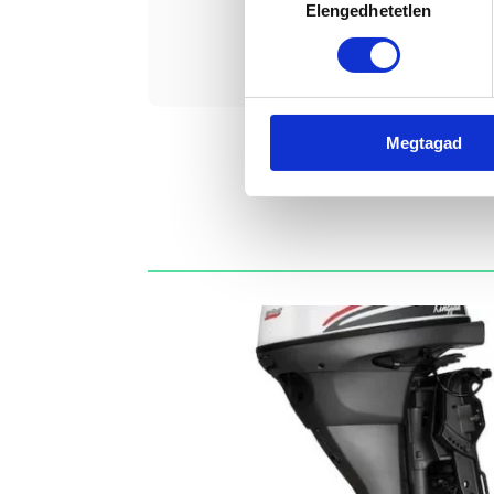
Elengedhetetlen
kiválasztása
Érde
Megtagad