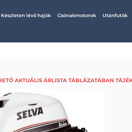
Készleten lévő hajók
Csónakmotorok
Utánfutók
HETŐ AKTUÁLIS ÁRLISTA TÁBLÁZATÁBAN TÁJÉ