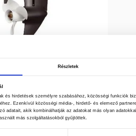
Részletek
Max R.P.M.
5000/6000
ál
mak és hirdetések személyre szabásához, közösségi funkciók biz
Swept volume
c.c. 362
hez. Ezenkívül közösségi média-, hirdető- és elemező partner
zó adatait, akik kombinálhatják az adatokat más olyan adatokka
sznált más szolgáltatásokból gyűjtöttek.