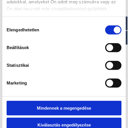
adatokkal, amelyeket Ön adott meg számukra vagy az
Ön által használt más szolgáltatásokból gyűjtöttek.
Hozzájárulás
Elengedhetetlen
kiválasztása
Beállítások
KING FISHER 6.50 WEEKEND
14.800.000 Ft + ÁFA
Statisztikai
Marketing
Mindennek a megengedése
Kiválasztás engedélyezése