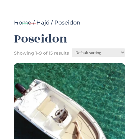
Home
/
Hajó
/ Poseidon
Poseidon
Showing 1–9 of 15 results