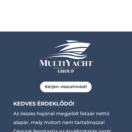
Kérjen visszahívást!
KEDVES ÉRDEKLŐDŐ!
Az összes hajónál megjelölt listaár nettó
alapár, mely motort nem tartalmazza!
Cégünk fenntartja az árváltoztatás jogát.