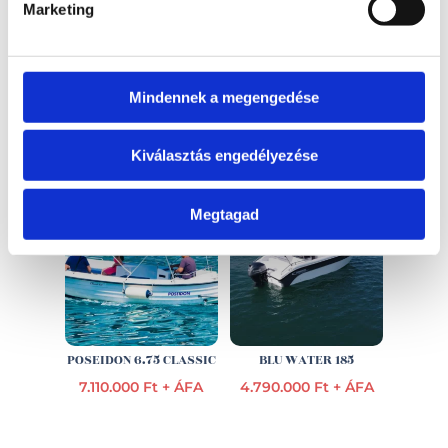
Marketing
Mindennek a megengedése
EZ IS ÉRDEKELHET
Kiválasztás engedélyezése
Megtagad
POSEIDON 6.75 CLASSIC
BLU WATER 185
7.110.000 Ft + ÁFA
4.790.000 Ft + ÁFA