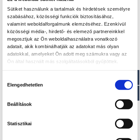
Sütiket használunk a tartalmak és hirdetések személyre
Hossz: 5,40 m
szabásához, közösségi funkciók biztosításához,
Szélesség: 2,10 m
Tömeg : ~ 560 kg
valamint weboldalforgalmunk elemzéséhez. Ezenkívül
Merülési magasság: 0,35 m
közösségi média-, hirdető- és elemező partnereinkkel
Deadrise: <20°
megosztjuk az Ön weboldalhasználatra vonatkozó
adatait, akik kombinálhatják az adatokat más olyan
Paraméterek
adatokkal, amelyeket Ön adott meg számukra vagy az
Maximális teljesítmény: 75-115 LE
Ön által használt más szolgáltatásokból gyűjtöttek.
CE jóváhagyás: C
Személy kapacitása : 7 fő
Üzemanyagtartály: 100 l
Hozzájárulás
Víztartály: 50 l
Elengedhetetlen
kiválasztása
Beállítások
Érdekel!
Statisztikai
Visszahívást kérek!