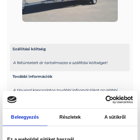
Szállítási költség
A feltüntetett ár tartalmazza a szállítási költséget!
További információk
A típussal kapcsolatos további információkat az alábbi
weboldalon találhatja meg: boats.gr/?lang=en
Elektromos kivitel?
Beleegyezés
Részletek
A sütikről
Elektromos hajóként is rendelhető
Méretek
Ez a weboldal sütiket használ