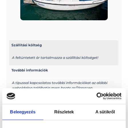
Szállítási költség
A feltüntetett ár tartalmazza a szállítási költséget!
További információk
A típussal kapcsolatos további információkat az alábbi
weboldalon találhatja meg: boats.gr/?lang=en
Elektromos kivitel?
Beleegyezés
Részletek
A sütikről
Elektromos hajóként is rendelhető
Méretek