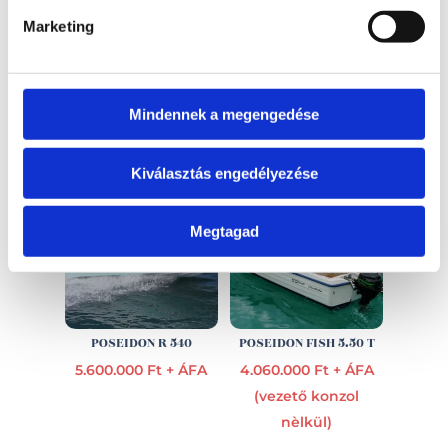
Marketing
EZ IS ÉRDEKELHET
Mindennek a megengedése
Kiválasztás engedélyezése
Megtagad
POSEIDON R 540
POSEIDON FISH 5.50 T
5.600.000 Ft + ÁFA
4.060.000 Ft + ÁFA
(vezető konzol
nèlkül)