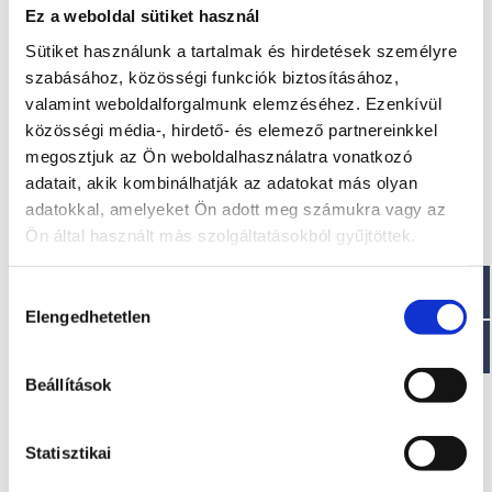
Ez a weboldal sütiket használ
Hossz: 6,75 m
Sütiket használunk a tartalmak és hirdetések személyre
Tömeg : ~ 900 kg
szabásához, közösségi funkciók biztosításához,
Ágyak száma: 2
Szélesség: 2,40 m
valamint weboldalforgalmunk elemzéséhez. Ezenkívül
közösségi média-, hirdető- és elemező partnereinkkel
Paraméterek
megosztjuk az Ön weboldalhasználatra vonatkozó
adatait, akik kombinálhatják az adatokat más olyan
Üzemanyagtartály: 55 l
adatokkal, amelyeket Ön adott meg számukra vagy az
Merülési magasság: 0,60 m
Ön által használt más szolgáltatásokból gyűjtöttek.
CE jóváhagyás: C
Maximális teljesítmény: 20-60 LE
Személy kapacitása : 8 fő
Hozzájárulás
Elengedhetetlen
kiválasztása
Beállítások
Érdekel!
Statisztikai
Visszahívást kérek!