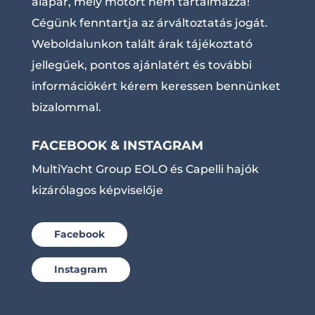
alapár, mely motort nem tartalmazza!
Cégünk fenntartja az árváltoztatás jogát.
Weboldalunkon talált árak tájékoztató
jellegűek, pontos ajánlatért és további
információkért kérem keressen bennünket
bizalommal.
FACEBOOK & INSTAGRAM
MultiYacht Group EOLO és Capelli hajók
kizárólagos képviselője
Facebook
Instagram