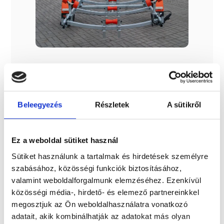
Termék leírása
Beleegyezés
Részletek
A sütikről
Minőségi tűzihorganyzott hajószállító / csónakszállító
utánfutó, csörlővel, közép görgő sorral, méretre állítható
4db dupla görgővel, 250 kg automata mankókerékkel . Az
Ez a weboldal sütiket használ
utánfutó ráfutófékes kivitelben, maximálisan . 7.m/ 123
lábas es hajókhoz. Profil vastagság : 120x40x3 Kerék méret:
Sütiket használunk a tartalmak és hirdetések személyre
185 R14C Összsúly : 1300 kg, Raksúly: 1000 kg, Tengely szám:
1 db
szabásához, közösségi funkciók biztosításához,
valamint weboldalforgalmunk elemzéséhez. Ezenkívül
közösségi média-, hirdető- és elemező partnereinkkel
megosztjuk az Ön weboldalhasználatra vonatkozó
adatait, akik kombinálhatják az adatokat más olyan
Érdekel!