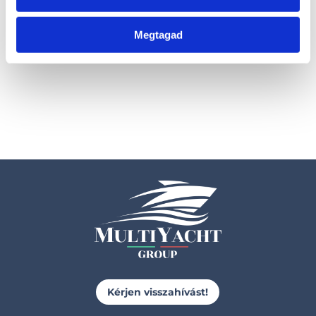
500.000 Ft + ÁFA
2.070.000 Ft + ÁFA
helyett 1.863.000 Ft +
Megtagad
ÁFA
Kérjen visszahívást!