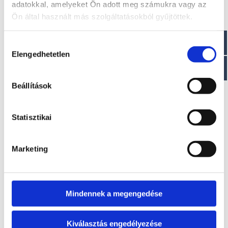
adatokkal, amelyeket Ön adott meg számukra vagy az
Ön által használt más szolgáltatásokból gyűjtöttek.
Visszahívást kérek!
Hozzájárulás
Elengedhetetlen
kiválasztása
Beállítások
EZ IS ÉRDEKELHET
Statisztikai
Marketing
Mindennek a megengedése
Thomas JETSKI Trailer
Thomas BT 3000 kg XL
Kiválasztás engedélyezése