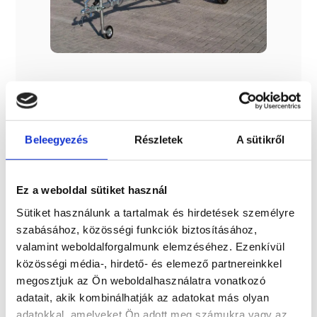
Termék leírása
Beleegyezés
Részletek
A sütikről
Minőségi tűzihorganyzott utánfutó 1 pár dupla görgővel,
csörlővel, világítással és közép görgő sorral,
mankókerékkel, fék nélküli kivitelben, kompletten. Az
utánfutó teljes hosszúsága 5.840 mm, szélessége :1.730 mm
Ez a weboldal sütiket használ
a szállítható hajó / csónak 5.1 méter max Profil vastagság :
60×40 3mm Kerék méret : 155/70 13
Sütiket használunk a tartalmak és hirdetések személyre
szabásához, közösségi funkciók biztosításához,
valamint weboldalforgalmunk elemzéséhez. Ezenkívül
közösségi média-, hirdető- és elemező partnereinkkel
megosztjuk az Ön weboldalhasználatra vonatkozó
Érdekel!
adatait, akik kombinálhatják az adatokat más olyan
adatokkal, amelyeket Ön adott meg számukra vagy az