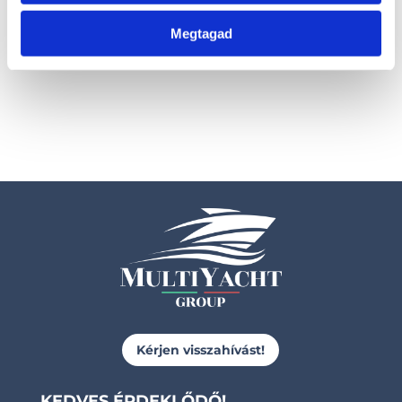
helyett 1.962.000 Ft +
+ÁFA
ÁFA
Megtagad
Kérjen visszahívást!
KEDVES ÉRDEKLŐDŐ!