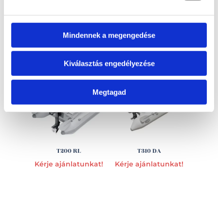
Mindennek a megengedése
EZ IS ÉRDEKELHET
Kiválasztás engedélyezése
Megtagad
T200 RL
T310 DA
Kérje ajánlatunkat!
Kérje ajánlatunkat!