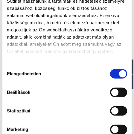
Sütiket használunk a tartalmak és hirdetések személyre
szabásához, közösségi funkciók biztosításához,
Méretek
valamint weboldalforgalmunk elemzéséhez. Ezenkívül
Hossz: 232 cm
közösségi média-, hirdető- és elemező partnereinkkel
Szélesség: 135 cm
megosztjuk az Ön weboldalhasználatra vonatkozó
Csőátmérő: 35 cm
adatait, akik kombinálhatják az adatokat más olyan
adatokkal, amelyeket Ön adott meg számukra vagy az
Paraméterek
Ön által használt más szolgáltatásokból gyűjtöttek.
Hajófenék területe: 0,88 m2
Ülőhelyek száma: 4
Hozzájárulás
Elengedhetetlen
kiválasztása
Beállítások
Érdekel!
Statisztikai
Visszahívást kérek!
Marketing