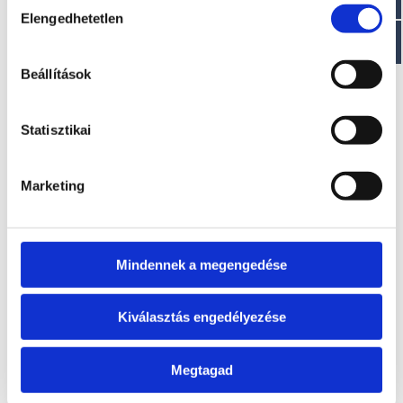
Elengedhetetlen
kiválasztása
EZ IS ÉRDEKELHET
Beállítások
Statisztikai
Marketing
Mindennek a megengedése
T225 V
T340 A
Kérje ajánlatunkat!
Kérje ajánlatunkat!
Kiválasztás engedélyezése
Megtagad