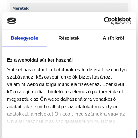
Méretek
Hossz: 323 cm
Szélesség: 152 cm
Csőátmérő: 42 cm
Beleegyezés
Részletek
A sütikről
Paraméterek
Ez a weboldal sütiket használ
Hajófenék területe: 1,53 m2
Ülőhelyek száma: 3
Sütiket használunk a tartalmak és hirdetések személyre
szabásához, közösségi funkciók biztosításához,
valamint weboldalforgalmunk elemzéséhez. Ezenkívül
közösségi média-, hirdető- és elemező partnereinkkel
Érdekel!
megosztjuk az Ön weboldalhasználatra vonatkozó
adatait, akik kombinálhatják az adatokat más olyan
adatokkal, amelyeket Ön adott meg számukra vagy az
Visszahívást kérek!
Ön által használt más szolgáltatásokból gyűjtöttek.
Hozzájárulás