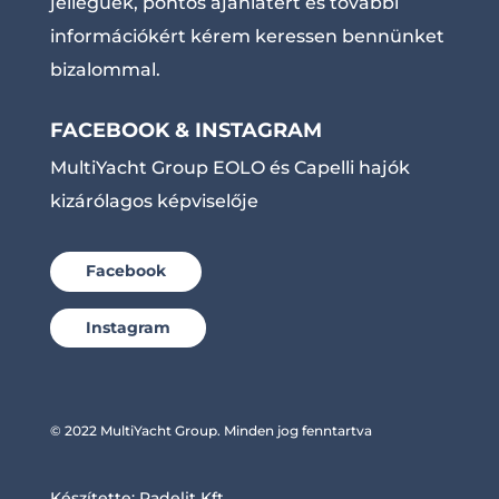
jellegűek, pontos ajánlatért és további
információkért kérem keressen bennünket
bizalommal.
FACEBOOK & INSTAGRAM
MultiYacht Group EOLO és Capelli hajók
kizárólagos képviselője
Facebook
Instagram
© 2022 MultiYacht Group. Minden jog fenntartva
Készítette:
Radelit Kft.