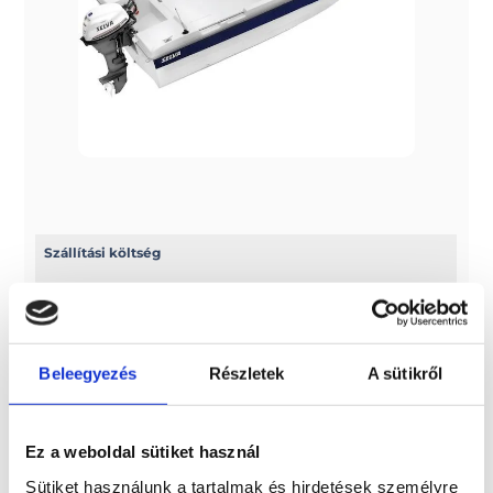
Szállítási költség
Az ár nem tartalmazza a szállítási költséget! 7 méterig
2.500 euro + ÁFA, 7 méter fölött pedig 3.000 euro + ÁFA a
szállítási díj
Beleegyezés
Részletek
A sütikről
További információk
A típussal kapcsolatos további információkat az alábbi
Ez a weboldal sütiket használ
weboldalon találhatja meg: selvamarine.com/en/
Sütiket használunk a tartalmak és hirdetések személyre