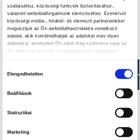
Méretek
szabásához, közösségi funkciók biztosításához,
valamint weboldalforgalmunk elemzéséhez. Ezenkívül
Hossz: 450 cm
közösségi média-, hirdető- és elemező partnereinkkel
Szélesség: 163 cm
megosztjuk az Ön weboldalhasználatra vonatkozó
Száraz tömeg : ~ 220 kg
adatait, akik kombinálhatják az adatokat más olyan
Paraméterek
adatokkal, amelyeket Ön adott meg számukra vagy az
Ön által használt más szolgáltatásokból gyűjtöttek.
Maximális teljesítmény: 18,4 (25) LE
Ajánlott teljesítmény: 9,9/20 LE
Hozzájárulás
Elengedhetetlen
kiválasztása
Beállítások
Érdekel!
Statisztikai
Visszahívást kérek!
Marketing