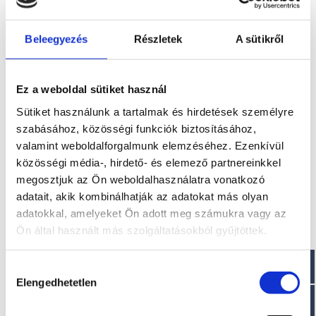
Beleegyezés
Részletek
A sütikről
Szállítási költség
Ez a weboldal sütiket használ
Az ár nem tartalmazza a szállítási költséget! 7 méterig
Sütiket használunk a tartalmak és hirdetések személyre
2.500 euro + ÁFA, 7 méter fölött pedig 3.000 euro + ÁFA a
szabásához, közösségi funkciók biztosításához,
szállítási díj
valamint weboldalforgalmunk elemzéséhez. Ezenkívül
közösségi média-, hirdető- és elemező partnereinkkel
További információk
megosztjuk az Ön weboldalhasználatra vonatkozó
adatait, akik kombinálhatják az adatokat más olyan
A típussal kapcsolatos további információkat az alábbi
weboldalon találhatja meg: selvamarine.com/en/
adatokkal, amelyeket Ön adott meg számukra vagy az
Ön által használt más szolgáltatásokból gyűjtöttek.
Méretek
Hozzájárulás
Hossz: 560 cm
Elengedhetetlen
Szélesség: 223 cm
kiválasztása
Száraz tömeg : ~ 850 kg