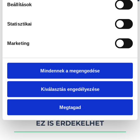
Beállítások
Paraméterek
Maximális teljesítmény: 86 (115) LE
Statisztikai
Ajánlott teljesítmény: 40/100 LE
Marketing
Érdekel!
Mindennek a megengedése
Visszahívást kérek!
Kiválasztás engedélyezése
Megtagad
EZ IS ÉRDEKELHET