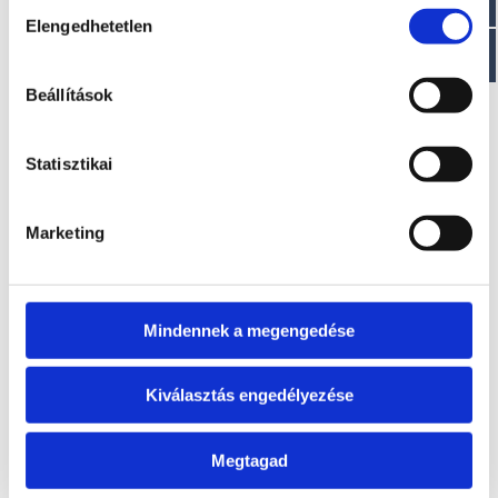
Hozzájárulás
EZ IS ÉRDEKELHET
Elengedhetetlen
kiválasztása
Beállítások
Statisztikai
Marketing
KINGFISH 15XS
OYSTER BIG FOOT 6
A modell áráról a
A modell áráról a
letölthető aktuális
letölthető aktuális
Mindennek a megengedése
árlista táblázatában
árlista táblázatában
tájékozódhat.
tájékozódhat.
Kiválasztás engedélyezése
Megtagad