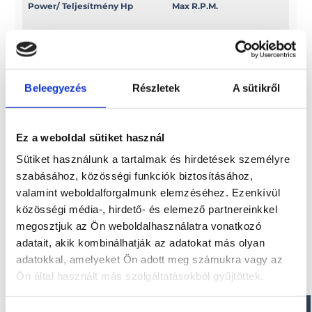
Power/ Teljesítmény Hp
Max R.P.M.
115 EFI
5300/6300
Power/ Teljesítmény Kw
Swept volume
Beleegyezés
Részletek
A sütikről
84, 6
c.c. 1832
Ez a weboldal sütiket használ
Sütiket használunk a tartalmak és hirdetések személyre
Érdekel!
szabásához, közösségi funkciók biztosításához,
valamint weboldalforgalmunk elemzéséhez. Ezenkívül
közösségi média-, hirdető- és elemező partnereinkkel
Visszahívást kérek!
megosztjuk az Ön weboldalhasználatra vonatkozó
adatait, akik kombinálhatják az adatokat más olyan
adatokkal, amelyeket Ön adott meg számukra vagy az
Ön által használt más szolgáltatásokból gyűjtöttek.