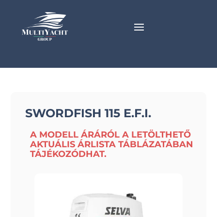
SWORDFISH 115 E.F.I.
A MODELL ÁRÁRÓL A LETÖLTHETŐ
AKTUÁLIS ÁRLISTA TÁBLÁZATÁBAN
TÁJÉKOZÓDHAT.