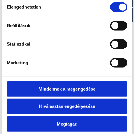
Hozzájárulás
EZ IS ÉRDEKELHET
Elengedhetetlen
kiválasztása
Beállítások
Statisztikai
Marketing
KINGFISH 15XS
DORADO 30XS E.F.I.
A modell áráról a
A modell áráról a
letölthető aktuális
letölthető aktuális
Mindennek a megengedése
árlista táblázatában
árlista táblázatában
tájékozódhat.
tájékozódhat.
Kiválasztás engedélyezése
Megtagad