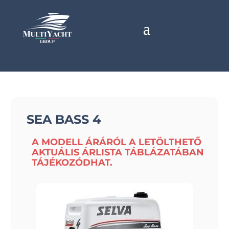
SEA BASS 4
A MODELL ÁRÁRÓL A LETÖLTHETŐ
AKTUÁLIS ÁRLISTA TÁBLÁZATÁBAN
TÁJÉKOZÓDHAT.