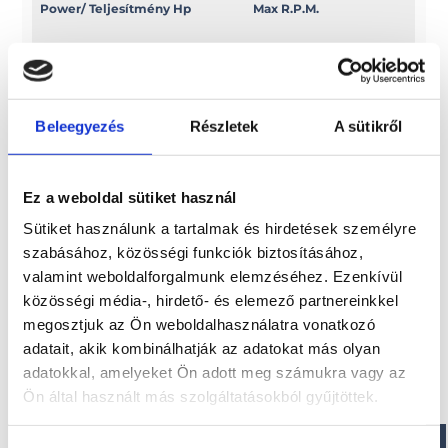
Power/ Teljesítmény Hp
Max R.P.M.
4
5000/5500
Power/ Teljesítmény Kw
Swept volume
Beleegyezés
Részletek
A sütikről
2, 9
c.c. 118
Ez a weboldal sütiket használ
Sütiket használunk a tartalmak és hirdetések személyre
Érdekel!
szabásához, közösségi funkciók biztosításához,
valamint weboldalforgalmunk elemzéséhez. Ezenkívül
közösségi média-, hirdető- és elemező partnereinkkel
Visszahívást kérek!
megosztjuk az Ön weboldalhasználatra vonatkozó
adatait, akik kombinálhatják az adatokat más olyan
adatokkal, amelyeket Ön adott meg számukra vagy az
Ön által használt más szolgáltatásokból gyűjtöttek.