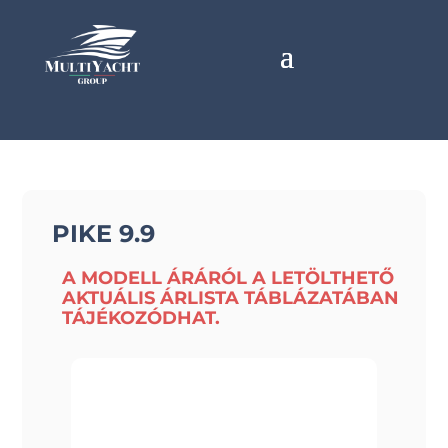
PIKE 9.9
A MODELL ÁRÁRÓL A LETÖLTHETŐ
AKTUÁLIS ÁRLISTA TÁBLÁZATÁBAN
TÁJÉKOZÓDHAT.