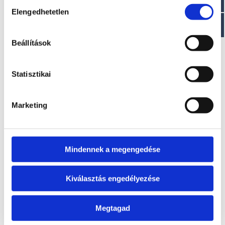
Hozzájárulás
EZ IS ÉRDEKELHET
Elengedhetetlen
kiválasztása
Beállítások
Statisztikai
Marketing
OYSTER BIG FOOT 6
GUPPY 2,5HP
A modell áráról a
A modell áráról a
letölthető aktuális
letölthető aktuális
Mindennek a megengedése
árlista táblázatában
árlista táblázatában
tájékozódhat.
tájékozódhat.
Kiválasztás engedélyezése
Megtagad