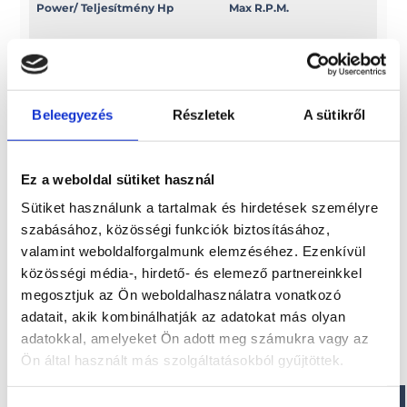
Power/ Teljesítmény Hp
Max R.P.M.
9, 9
5000/6000
Power/ Teljesítmény Kw
Swept volume
Beleegyezés
Részletek
A sütikről
7, 3
c.c. 212
Ez a weboldal sütiket használ
Sütiket használunk a tartalmak és hirdetések személyre
Érdekel!
szabásához, közösségi funkciók biztosításához,
valamint weboldalforgalmunk elemzéséhez. Ezenkívül
közösségi média-, hirdető- és elemező partnereinkkel
Visszahívást kérek!
megosztjuk az Ön weboldalhasználatra vonatkozó
adatait, akik kombinálhatják az adatokat más olyan
adatokkal, amelyeket Ön adott meg számukra vagy az
Ön által használt más szolgáltatásokból gyűjtöttek.