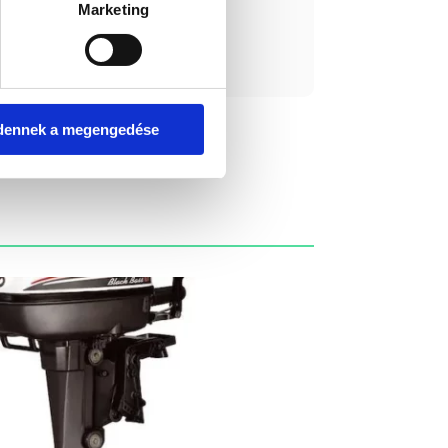
Marketing
ást kérek!
dennek a megengedése