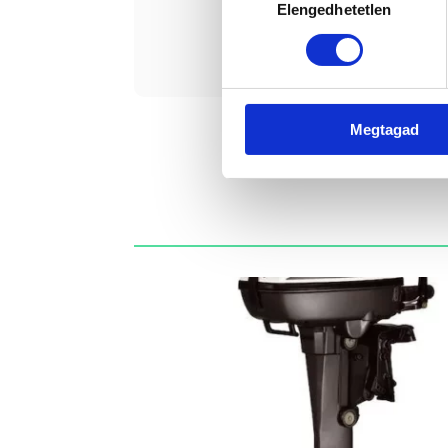
Elengedhetetlen
kiválasztása
Érde
Megtagad