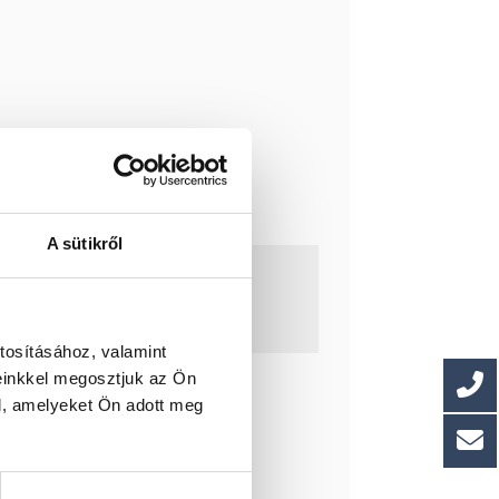
A sütikről
tosításához, valamint
einkkel megosztjuk az Ön
l, amelyeket Ön adott meg