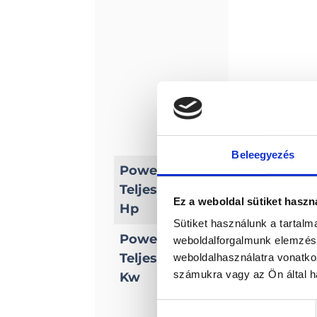
Beleegyezés
Power/
Teljesítmény
30 XS EFI
Ez a weboldal sütiket haszn
Hp
Sütiket használunk a tartal
Power/
weboldalforgalmunk elemzésé
Teljesítmény
weboldalhasználatra vonatko
22
számukra vagy az Ön által ha
Kw
Hozzájárulás