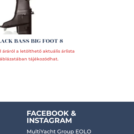
LACK BASS BIG FOOT 8
 áráról a letölthető aktuális árlista
táblázatában tájékozódhat.
FACEBOOK &
INSTAGRAM
MultiYacht Group EOLO