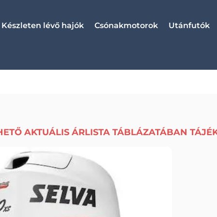
Készleten lévő hajók
Csónakmotorok
Utánfutók
HETŐ AKTUÁLIS ÁRLISTA TÁBLÁZATÁBAN TÁJÉ