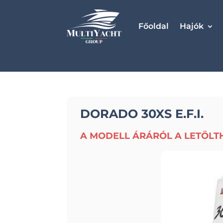
Főoldal
Hajók
DORADO 30XS E.F.I.
A MODELL ÁRÁRÓL A LETÖLT