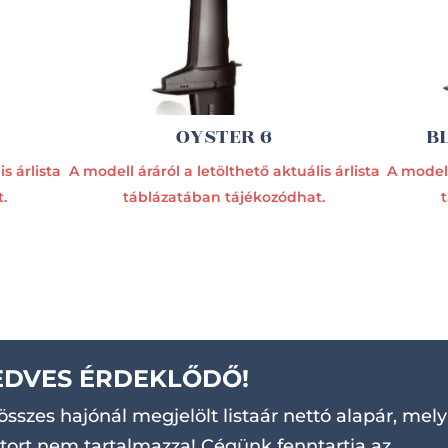
OYSTER 6
B
s árlista
A modell áráról a letölthető aktuális árlista
A modell
.
táblázatában tájékozódhat.
EDVES ÉRDEKLŐDŐ!
összes hajónál megjelölt listaár nettó alapár, mely
ort nem tartalmazza! Cégünk fenntartja az