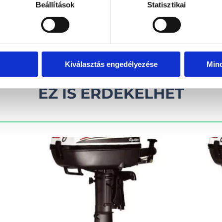
Beállítások
Statisztikai
kel!
Visszahív
Kiválasztás engedélyezése
Min
EZ IS ÉRDEKELHET