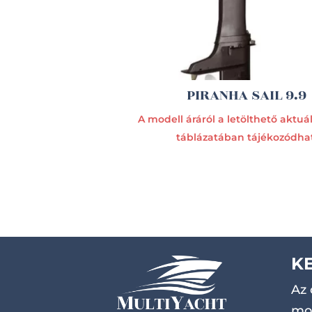
PIRANHA SAIL 9.9
A modell áráról a letölthető aktuáli
táblázatában tájékozódhat
K
Az 
mot