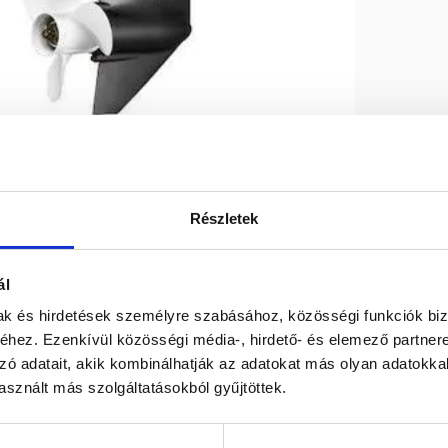
Részletek
Max R.P.M.
5000
ál
mak és hirdetések személyre szabásához, közösségi funkciók biz
Swept volume
c.c. 996
hez. Ezenkívül közösségi média-, hirdető- és elemező partner
zó adatait, akik kombinálhatják az adatokat más olyan adatokka
sznált más szolgáltatásokból gyűjtöttek.