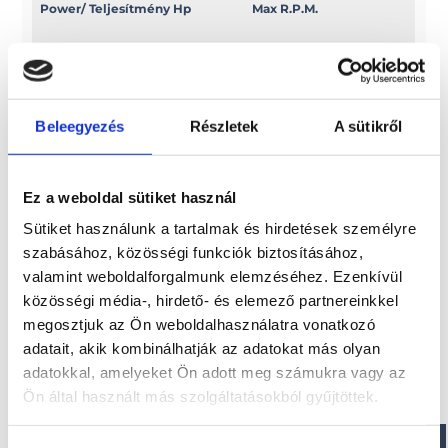
Power/ Teljesítmény Hp
Max R.P.M.
50 EFI
5000/6000
Power/ Teljesítmény Kw
Swept volume
Beleegyezés
Részletek
A sütikről
36, 8
c.c. 996
Ez a weboldal sütiket használ
Sütiket használunk a tartalmak és hirdetések személyre
Érdekel!
szabásához, közösségi funkciók biztosításához,
valamint weboldalforgalmunk elemzéséhez. Ezenkívül
közösségi média-, hirdető- és elemező partnereinkkel
Visszahívást kérek!
megosztjuk az Ön weboldalhasználatra vonatkozó
adatait, akik kombinálhatják az adatokat más olyan
adatokkal, amelyeket Ön adott meg számukra vagy az
Ön által használt más szolgáltatásokból gyűjtöttek.