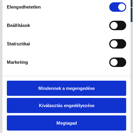
Hozzájárulás
EZ IS ÉRDEKELHET
Elengedhetetlen
kiválasztása
Beállítások
Statisztikai
Marketing
RAY 8
BLACK BASS BIG FOOT 8
A modell áráról a
A modell áráról a
letölthető aktuális
letölthető aktuális
Mindennek a megengedése
árlista táblázatában
árlista táblázatában
tájékozódhat.
tájékozódhat.
Kiválasztás engedélyezése
Megtagad