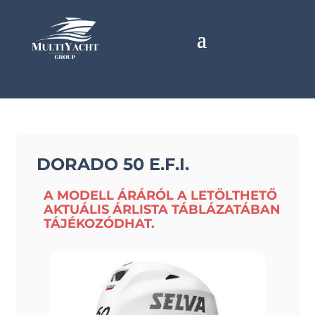
DORADO 50 E.F.I.
A MODELL ÁRÁRÓL A LETÖLTHETŐ
AKTUÁLIS ÁRLISTA TÁBLÁZATÁBAN
TÁJÉKOZÓDHAT.