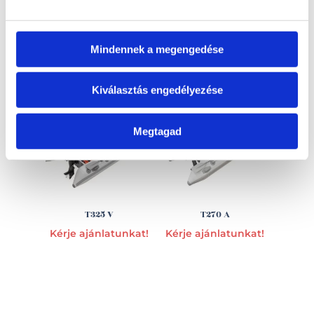
Mindennek a megengedése
EZ IS ÉRDEKELHET
Kiválasztás engedélyezése
Megtagad
T325 V
T270 A
Kérje ajánlatunkat!
Kérje ajánlatunkat!