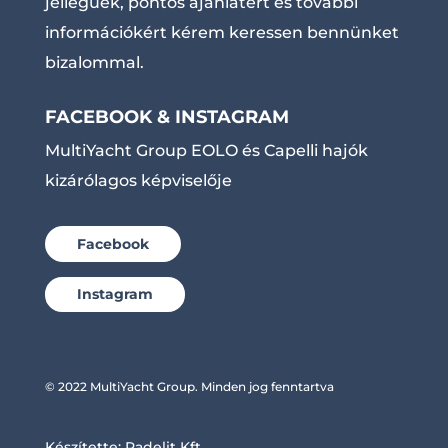
jellegűek, pontos ajánlatért és további
információkért kérem keressen bennünket
bizalommal.
FACEBOOK & INSTAGRAM
MultiYacht Group EOLO és Capelli hajók
kizárólagos képviselője
Facebook
Instagram
© 2022 MultiYacht Group. Minden jog fenntartva
Készítette:
Radelit Kft.