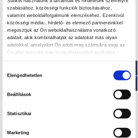
Sütiket használunk a tartalmak és hirdetések személyre
szabásához, közösségi funkciók biztosításához,
Méretek
valamint weboldalforgalmunk elemzéséhez. Ezenkívül
Hossz: 890 cm
közösségi média-, hirdető- és elemező partnereinkkel
Belső hossz: 840 cm
megosztjuk az Ön weboldalhasználatra vonatkozó
adatait, akik kombinálhatják az adatokat más olyan
Paraméterek
adatokkal, amelyeket Ön adott meg számukra vagy az
Ön által használt más szolgáltatásokból gyűjtöttek.
Szélesség: 305 cm
Belső szélesség: 250 cm
Szerkezet magassága: 112 cm
Hozzájárulás
Elengedhetetlen
kiválasztása
Beállítások
Érdekel!
Statisztikai
Visszahívást kérek!
Marketing