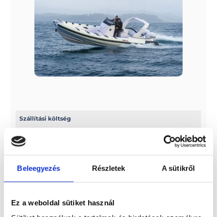
Szállítási költség
Az ár nem tartalmazza a szállítási költséget! 7 méterig
2.500 euro + ÁFA, 7 méter fölött pedig 3.000 euro + ÁFA a
szállítási díj
Beleegyezés
Részletek
A sütikről
További információk
A típussal kapcsolatos további információkat az alábbi
Ez a weboldal sütiket használ
weboldalon találhatja meg: selvamarine.com/en/