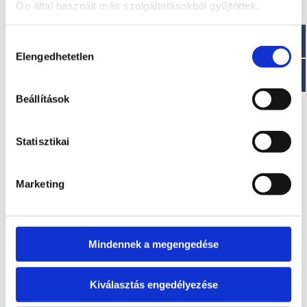
Ön által használt más szolgáltatásokból gyűjtöttek.
Visszahívást kérek!
Hozzájárulás
Elengedhetetlen
kiválasztása
Beállítások
EZ IS ÉRDEKELHET
Statisztikai
Marketing
Mindennek a megengedése
Kiválasztás engedélyezése
T340 DA
T270 DA