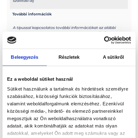
szállítási díj
További információk
A típussal kapcsolatos további információkat az alábbi
weboldalon találhatja meg: selvamarine.com/en/
Méretek
Beleegyezés
Részletek
A sütikről
Hossz: 570 cm
Belső hossz: 480 cm
Ez a weboldal sütiket használ
Paraméterek
Sütiket használunk a tartalmak és hirdetések személyre
Szélesség: 255 cm
szabásához, közösségi funkciók biztosításához,
Belső szélesség: 131 cm
valamint weboldalforgalmunk elemzéséhez. Ezenkívül
Szerkezet magassága: 80 cm
közösségi média-, hirdető- és elemező partnereinkkel
megosztjuk az Ön weboldalhasználatra vonatkozó
adatait, akik kombinálhatják az adatokat más olyan
adatokkal, amelyeket Ön adott meg számukra vagy az
Érdekel!