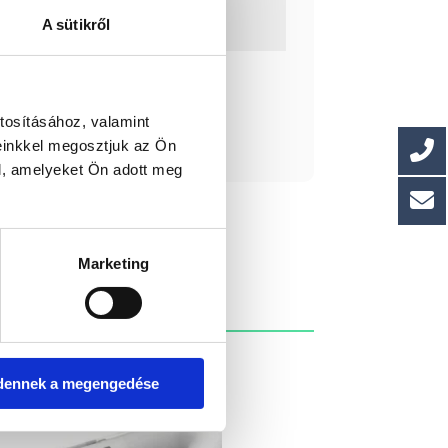
117 cm
A sütikről
ssága: 80 cm
ást kérek!
tosításához, valamint
einkkel megosztjuk az Ön
l, amelyeket Ön adott meg
Marketing
dennek a megengedése