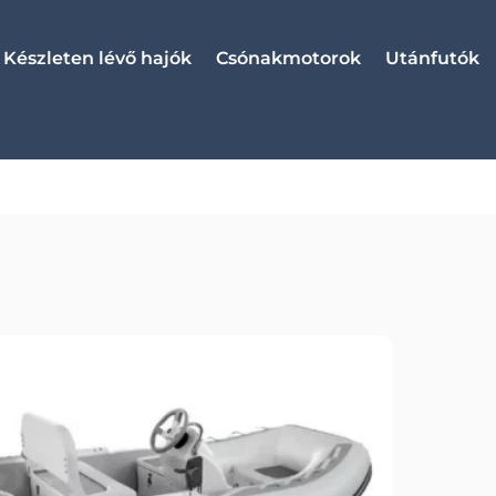
Készleten lévő hajók
Csónakmotorok
Utánfutók