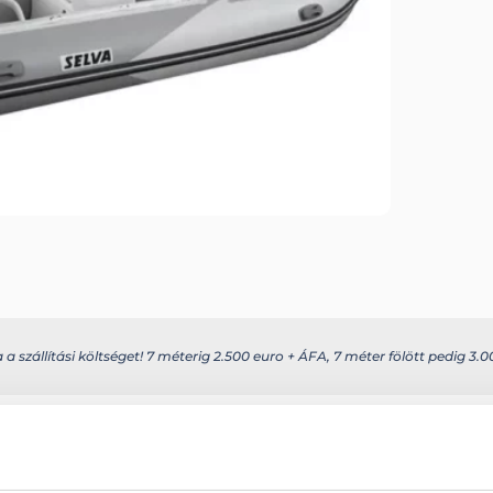
 szállítási költséget! 7 méterig 2.500 euro + ÁFA, 7 méter fölött pedig 3.00
s további információkat az alábbi weboldalon találhatja meg: selvamarin
Szélesség: 236 c