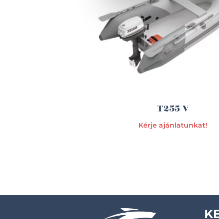
T255 V
Kérje ajánlatunkat!
K