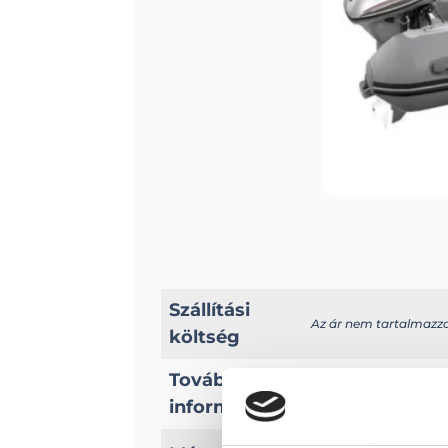
Szállítási
Az ár nem tartalmazza a
költség
További
A típussal kapcsolato
információk
Hossz: 474 cm