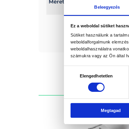
Méretek
Belső hossz: 402 cm
Beleegyezés
Ez a weboldal sütiket haszn
Érde
Sütiket használunk a tartal
weboldalforgalmunk elemzésé
weboldalhasználatra vonatko
számukra vagy az Ön által ha
Hozzájárulás
Elengedhetetlen
kiválasztása
Megtagad