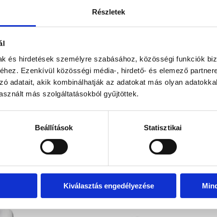
Paraméterek
Belső szélesség: 
Részletek
Szerkezet maga
ál
kel!
Visszahív
mak és hirdetések személyre szabásához, közösségi funkciók biz
hez. Ezenkívül közösségi média-, hirdető- és elemező partner
zó adatait, akik kombinálhatják az adatokat más olyan adatokka
sznált más szolgáltatásokból gyűjtöttek.
Beállítások
Statisztikai
EZ IS ÉRDEKELHET
Kiválasztás engedélyezése
Min