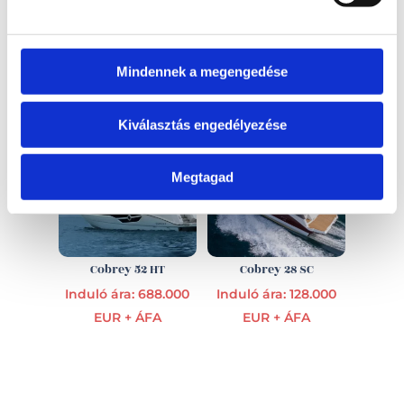
EZ IS ÉRDEKELHET
Mindennek a megengedése
Kiválasztás engedélyezése
Megtagad
Cobrey 52 HT
Cobrey 28 SC
Induló ára: 688.000
Induló ára: 128.000
EUR + ÁFA
EUR + ÁFA