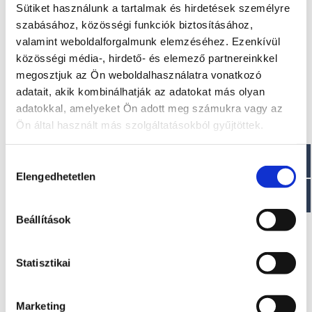
Tömeg : ~ 12000 kg-tól
Sütiket használunk a tartalmak és hirdetések személyre
Merülési magasság: 0,7/1,2 m-től
szabásához, közösségi funkciók biztosításához,
valamint weboldalforgalmunk elemzéséhez. Ezenkívül
Paraméterek
közösségi média-, hirdető- és elemező partnereinkkel
megosztjuk az Ön weboldalhasználatra vonatkozó
Motor: 2 x 260 HP Stern Drive-tól 2 x IPS 600-ig
adatait, akik kombinálhatják az adatokat más olyan
Maximális sebesség: 35kn / 65 km/h
Üzemanyagtartály: 1050 l
adatokkal, amelyeket Ön adott meg számukra vagy az
Víztartály: 400 l
Ön által használt más szolgáltatásokból gyűjtöttek.
Személy kapacitása : 12 fő
Ágyak száma: 6
Hozzájárulás
Elengedhetetlen
kiválasztása
Érdekel!
Beállítások
Visszahívást kérek!
Statisztikai
Marketing