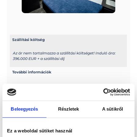
Szállítási költség
Az ár nem tartalmazza a szállítási költséget! Induló ára:
396.000 EUR + a szállítási díj
További információk
A típussal kapcsolatos további információkat az alábbi
weboldalon találhatja meg: cobreyyachts.com/our-
shipyard/#
Beleegyezés
Részletek
A sütikről
Méretek
Hossz: 14,10 m
Hajótest hossza: 11,98 m
Ez a weboldal sütiket használ
Szélesség: 4,20 m