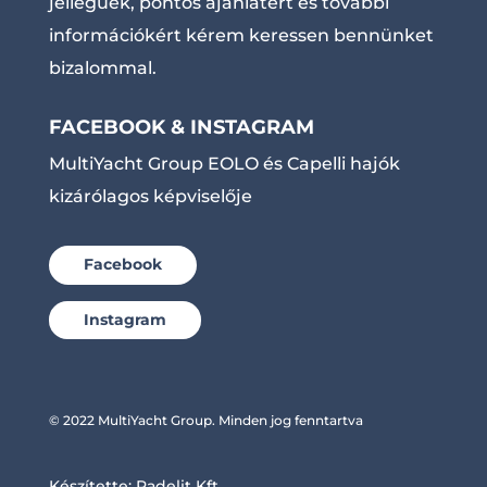
jellegűek, pontos ajánlatért és további
információkért kérem keressen bennünket
bizalommal.
FACEBOOK & INSTAGRAM
MultiYacht Group EOLO és Capelli hajók
kizárólagos képviselője
Facebook
Instagram
© 2022 MultiYacht Group. Minden jog fenntartva
Készítette:
Radelit Kft.