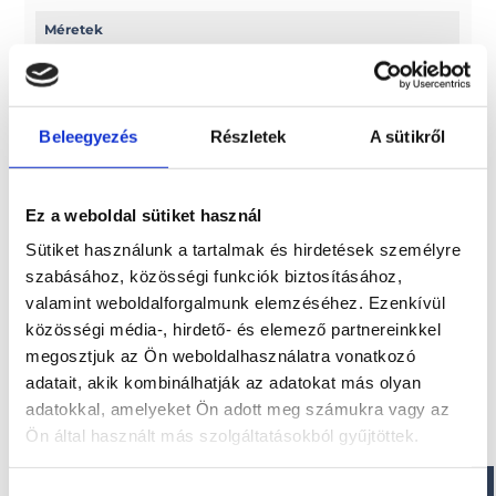
Méretek
Hossz: 790 cm
Belső hossz: 650 cm
Beleegyezés
Részletek
A sütikről
Paraméterek
Szélesség: 307 cm
Ez a weboldal sütiket használ
Belső szélesség: 191 cm
Szerkezet magassága: 52 cm
Sütiket használunk a tartalmak és hirdetések személyre
szabásához, közösségi funkciók biztosításához,
valamint weboldalforgalmunk elemzéséhez. Ezenkívül
közösségi média-, hirdető- és elemező partnereinkkel
Érdekel!
megosztjuk az Ön weboldalhasználatra vonatkozó
adatait, akik kombinálhatják az adatokat más olyan
adatokkal, amelyeket Ön adott meg számukra vagy az
Visszahívást kérek!
Ön által használt más szolgáltatásokból gyűjtöttek.
Hozzájárulás