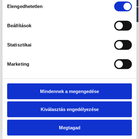
Elengedhetetlen
kiválasztása
EZ IS ÉRDEKELHET
Beállítások
Statisztikai
Marketing
Mindennek a megengedése
T340 A
T230 VIB
Kérje ajánlatunkat!
Kérje ajánlatunkat!
Kiválasztás engedélyezése
Megtagad