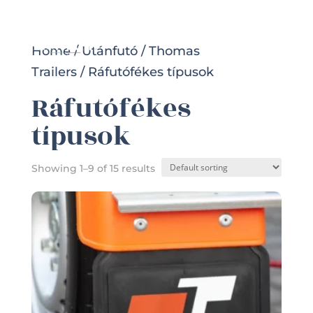
Home
/
Utánfutó
/
Thomas
Trailers
/ Ráfutófékes típusok
Ráfutófékes
típusok
Showing 1–9 of 15 results