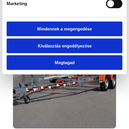
1.530.000 Ft + ÁFA
helyett 1.377.000 Ft +
Marketing
ÁFA
Mindennek a megengedése
Kiválasztás engedélyezése
Megtagad