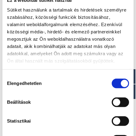
Ez a weboldal sütiket használ
Sütiket használunk a tartalmak és hirdetések személyre
szabásához, közösségi funkciók biztosításához,
valamint weboldalforgalmunk elemzéséhez. Ezenkívül
közösségi média-, hirdető- és elemező partnereinkkel
megosztjuk az Ön weboldalhasználatra vonatkozó
adatait, akik kombinálhatják az adatokat más olyan
adatokkal, amelyeket Ön adott meg számukra vagy az
Ön által használt más szolgáltatásokból gyűjtöttek.
Hozzájárulás
Elengedhetetlen
kiválasztása
Beállítások
Statisztikai
Thomas BT 2000 kg