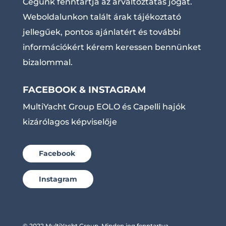
Cégünk fenntartja az árváltoztatás jogát.
Weboldalunkon talált árak tájékoztató
jellegűek, pontos ajánlatért és további
információkért kérem keressen bennünket
bizalommal.
FACEBOOK & INSTAGRAM
MultiYacht Group EOLO és Capelli hajók
kizárólagos képviselője
Facebook
Instagram
© 2022 MultiYacht Group. Minden jog fenntartva