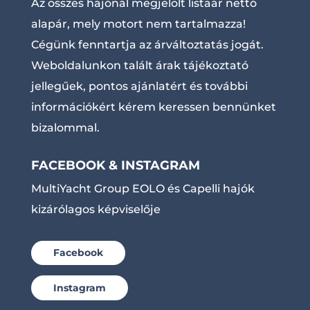
Az összes hajónál megjelölt listaár nettó
alapár, mely motort nem tartalmazza!
Cégünk fenntartja az árváltoztatás jogát.
Weboldalunkon talált árak tájékoztató
jellegűek, pontos ajánlatért és további
információkért kérem keressen bennünket
bizalommal.
FACEBOOK & INSTAGRAM
MultiYacht Group EOLO és Capelli hajók
kizárólagos képviselője
Facebook
Instagram