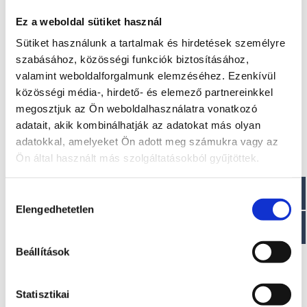
Ez a weboldal sütiket használ
Sütiket használunk a tartalmak és hirdetések személyre
szabásához, közösségi funkciók biztosításához,
valamint weboldalforgalmunk elemzéséhez. Ezenkívül
közösségi média-, hirdető- és elemező partnereinkkel
megosztjuk az Ön weboldalhasználatra vonatkozó
adatait, akik kombinálhatják az adatokat más olyan
adatokkal, amelyeket Ön adott meg számukra vagy az
Thomas BT 750 L (gumihajóknak)
Ön által használt más szolgáltatásokból gyűjtöttek.
450.000 Ft + ÁFA
Hozzájárulás
Elengedhetetlen
kiválasztása
Beállítások
Statisztikai