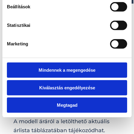
Beállítások
Statisztikai
Marketing
Mindennek a megengedése
Kiválasztás engedélyezése
Megtagad
MURENA 70XSR E.F.I.
A modell áráról a letölthető aktuális
árlista táblázatában tájékozódhat.