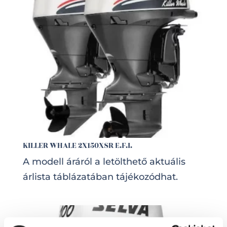
KILLER WHALE 2X150XSR E.F.I.
A modell áráról a letölthető aktuális
árlista táblázatában tájékozódhat.