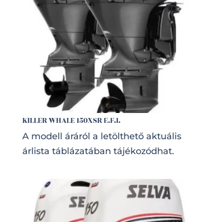
KILLER WHALE 150XSR E.F.I.
A modell áráról a letölthető aktuális
árlista táblázatában tájékozódhat.