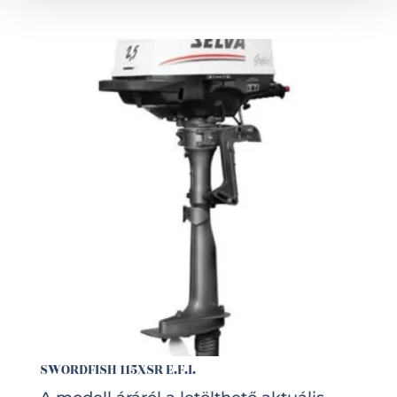
SWORDFISH 115XSR E.F.I.