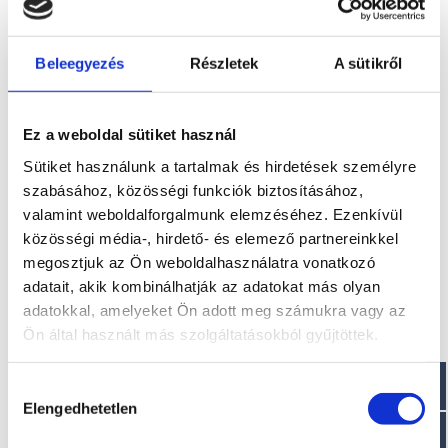
Beleegyezés
Részletek
A sütikről
Ez a weboldal sütiket használ
Sütiket használunk a tartalmak és hirdetések személyre
szabásához, közösségi funkciók biztosításához,
valamint weboldalforgalmunk elemzéséhez. Ezenkívül
közösségi média-, hirdető- és elemező partnereinkkel
megosztjuk az Ön weboldalhasználatra vonatkozó
adatait, akik kombinálhatják az adatokat más olyan
adatokkal, amelyeket Ön adott meg számukra vagy az
MARLIN 100XSR E.F.I.
Ön által használt más szolgáltatásokból gyűjtöttek.
A modell áráról a letölthető aktuális
Hozzájárulás
árlista táblázatában tájékozódhat.
Elengedhetetlen
kiválasztása