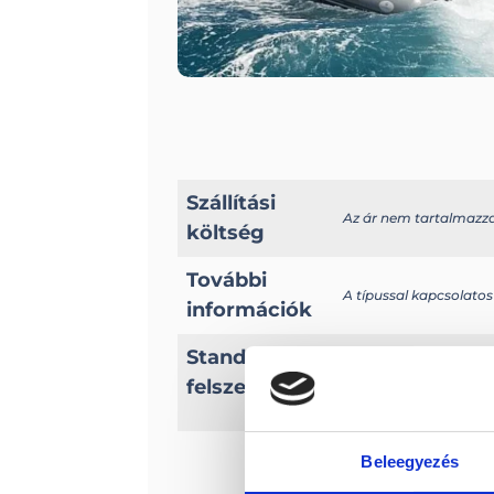
Szállítási
Az ár nem tartalmazza a
költség
További
A típussal kapcsolatos
információk
Vezető konzol
Standard
Elektromos felfújó
felszereltség
Evezők
Beleegyezés