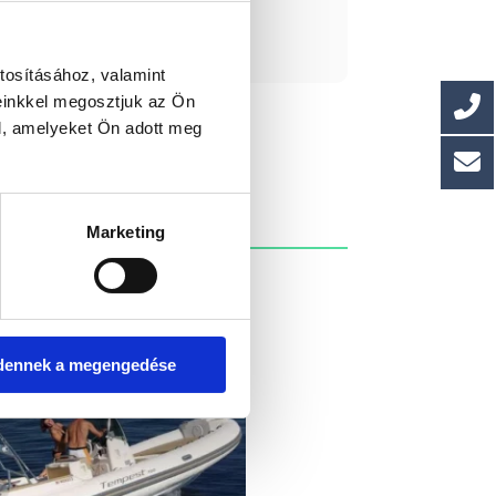
ást kérek!
tosításához, valamint
einkkel megosztjuk az Ön
l, amelyeket Ön adott meg
Marketing
dennek a megengedése