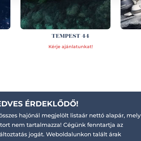
TEMPEST 44
Kérje ajánlatunkat!
EDVES ÉRDEKLŐDŐ!
összes hajónál megjelölt listaár nettó alapár, mely
ort nem tartalmazza! Cégünk fenntartja az
áltoztatás jogát. Weboldalunkon talált árak