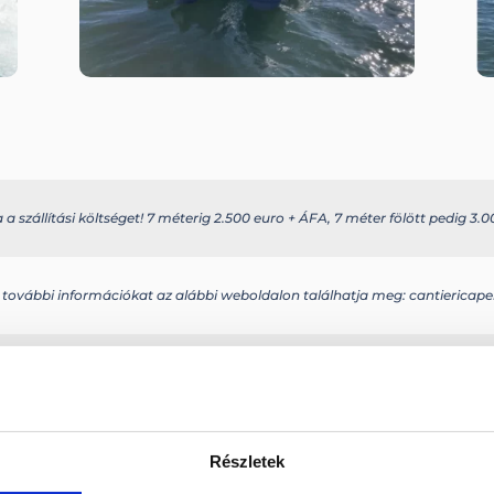
 szállítási költséget! 7 méterig 2.500 euro + ÁFA, 7 méter fölött pedig 3.00
 további információkat az alábbi weboldalon találhatja meg: cantiericape
Elektromos
Szélvédő
+
Bilge szivat
Gumitömít
Részletek