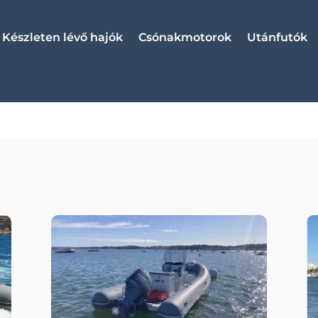
Készleten lévő hajók
Csónakmotorok
Utánfutók