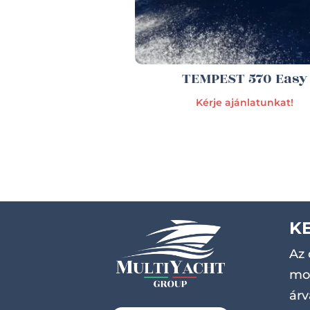
TEMPEST 570 Easy
Kérje ajánlatunkat!
K
Az 
mot
árv