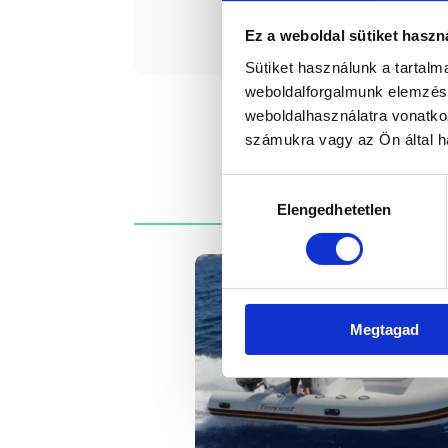
Érde
Ez a weboldal sütiket haszn
Sütiket használunk a tartal
weboldalforgalmunk elemzésé
weboldalhasználatra vonatko
számukra vagy az Ön által ha
Hozzájárulás
Elengedhetetlen
kiválasztása
Megtagad