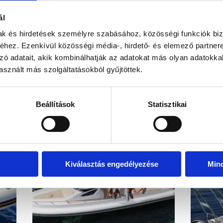
kel!
Visszahív
ál
mak és hirdetések személyre szabásához, közösségi funkciók biz
hez. Ezenkívül közösségi média-, hirdető- és elemező partner
zó adatait, akik kombinálhatják az adatokat más olyan adatokka
sznált más szolgáltatásokból gyűjtöttek.
EZ IS ÉRDEKELHET
Beállítások
Statisztikai
Kiválasztás engedélyezése
Min