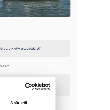
0 euro + ÁFA a szállítási díj
lli.com
 panel
tyú
és
A sütikről