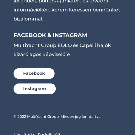
jellegűek, pontos ajánlatért és további
információkért kérem keressen bennünket
bizalommal.
FACEBOOK & INSTAGRAM
MultiYacht Group EOLO és Capelli hajók
kizárólagos képviselője
Facebook
Instagram
© 2022 MultiYacht Group. Minden jog fenntartva
Készítette:
Radelit Kft.