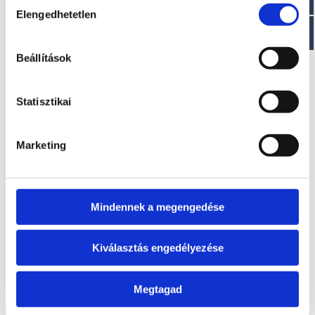
Elengedhetetlen
kiválasztása
EZ IS ÉRDEKELHET
Beállítások
Statisztikai
Marketing
Mindennek a megengedése
T350 VIB
T320 VIB
Kérje ajánlatunkat!
Kérje ajánlatunkat!
Kiválasztás engedélyezése
Megtagad