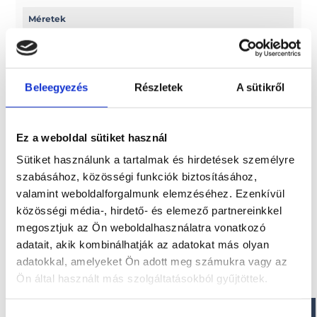
Méretek
Hossz: 308 cm
Szélesség: 154 cm
Csőátmérő: 41,5 cm
Beleegyezés
Részletek
A sütikről
Paraméterek
Ez a weboldal sütiket használ
Hajófenék területe: 1,35 m2
Ülőhelyek száma: 3
Sütiket használunk a tartalmak és hirdetések személyre
szabásához, közösségi funkciók biztosításához,
valamint weboldalforgalmunk elemzéséhez. Ezenkívül
közösségi média-, hirdető- és elemező partnereinkkel
Érdekel!
megosztjuk az Ön weboldalhasználatra vonatkozó
adatait, akik kombinálhatják az adatokat más olyan
adatokkal, amelyeket Ön adott meg számukra vagy az
Visszahívást kérek!
Ön által használt más szolgáltatásokból gyűjtöttek.
Hozzájárulás