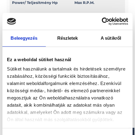
Power/ Teljesítmény Hp
Max R.P.M.
30 XS EFI
3500/4500
Power/ Teljesítmény Kw
Swept volume
Beleegyezés
Részletek
A sütikről
22
c.c. 1832
Ez a weboldal sütiket használ
Sütiket használunk a tartalmak és hirdetések személyre
Érdekel!
szabásához, közösségi funkciók biztosításához,
valamint weboldalforgalmunk elemzéséhez. Ezenkívül
közösségi média-, hirdető- és elemező partnereinkkel
Visszahívást kérek!
megosztjuk az Ön weboldalhasználatra vonatkozó
adatait, akik kombinálhatják az adatokat más olyan
adatokkal, amelyeket Ön adott meg számukra vagy az
Ön által használt más szolgáltatásokból gyűjtöttek.