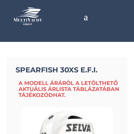
SPEARFISH 30XS E.F.I.
A MODELL ÁRÁRÓL A LETÖLTHETŐ
AKTUÁLIS ÁRLISTA TÁBLÁZATÁBAN
TÁJÉKOZÓDHAT.