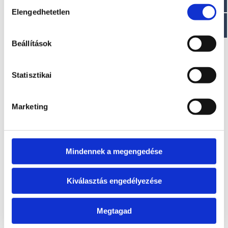
Hozzájárulás
EZ IS ÉRDEKELHET
Elengedhetetlen
kiválasztása
Beállítások
Statisztikai
Marketing
BLACK BASS BIG FOOT 8
GUPPY 2,5HP
A modell áráról a
A modell áráról a
letölthető aktuális
letölthető aktuális
Mindennek a megengedése
árlista táblázatában
árlista táblázatában
tájékozódhat.
tájékozódhat.
Kiválasztás engedélyezése
Megtagad