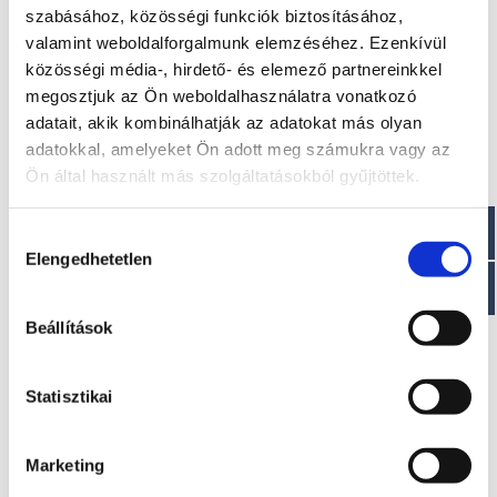
Tömeg : ~ 450 kg
szabásához, közösségi funkciók biztosításához,
Szélesség: 2 m
valamint weboldalforgalmunk elemzéséhez. Ezenkívül
Merülési magasság: 0,25 m
közösségi média-, hirdető- és elemező partnereinkkel
megosztjuk az Ön weboldalhasználatra vonatkozó
Paraméterek
adatait, akik kombinálhatják az adatokat más olyan
adatokkal, amelyeket Ön adott meg számukra vagy az
Deadrise: <20°
Maximális teljesítmény: 15-80 LE
Ön által használt más szolgáltatásokból gyűjtöttek.
CE jóváhagyás: C
Személy kapacitása : 8 fő
Hozzájárulás
Elengedhetetlen
kiválasztása
Beállítások
Érdekel!
Statisztikai
Visszahívást kérek!
Marketing