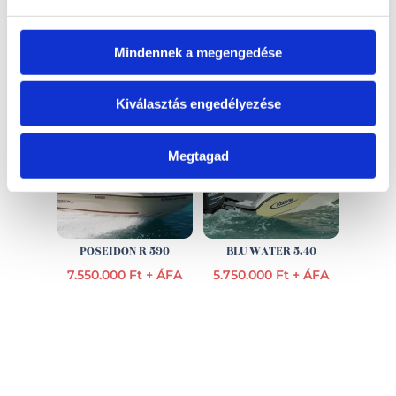
EZ IS ÉRDEKELHET
Mindennek a megengedése
Kiválasztás engedélyezése
Megtagad
POSEIDON R 590
BLU WATER 5.40
7.550.000 Ft + ÁFA
5.750.000 Ft + ÁFA