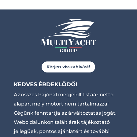
Kérjen visszahívást!
KEDVES ÉRDEKLŐDŐ!
Az összes hajónál megjelölt listaár nettó
alapár, mely motort nem tartalmazza!
Cégünk fenntartja az árváltoztatás jogát.
Weboldalunkon talált árak tájékoztató
jellegűek, pontos ajánlatért és további