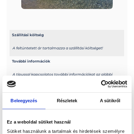
Szállítási költség
A feltüntetett ár tartalmazza a szállítási költséget!
További információk
A típussal kapcsolatos további információkat az alábbi
weboldalon találhatja meg: boats.gr/?lang=en
Elektromos kivitel?
Beleegyezés
Részletek
A sütikről
Elektromos hajóként is rendelhető
Méretek
Ez a weboldal sütiket használ
Sütiket használunk a tartalmak és hirdetések személyre
Hossz: 5,50 m