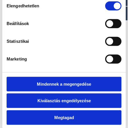
Elengedhetetlen
kiválasztása
EZ IS ÉRDEKELHET
Beállítások
Statisztikai
Marketing
Mindennek a megengedése
T320 VIB
T380 VIB
Kérje ajánlatunkat!
Kérje ajánlatunkat!
Kiválasztás engedélyezése
Megtagad