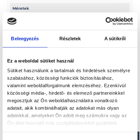
Méretek
Hossz: 456,5 cm
Szélesség: 200 cm
Beleegyezés
Részletek
A sütikről
Paraméterek
Csőátmérő: 52,5 cm
Ez a weboldal sütiket használ
Hajófenék területe: 2,69 m2
Ülőhelyek száma: 5+1
Sütiket használunk a tartalmak és hirdetések személyre
szabásához, közösségi funkciók biztosításához,
valamint weboldalforgalmunk elemzéséhez. Ezenkívül
közösségi média-, hirdető- és elemező partnereinkkel
Érdekel!
megosztjuk az Ön weboldalhasználatra vonatkozó
adatait, akik kombinálhatják az adatokat más olyan
adatokkal, amelyeket Ön adott meg számukra vagy az
Visszahívást kérek!
Ön által használt más szolgáltatásokból gyűjtöttek.
Hozzájárulás