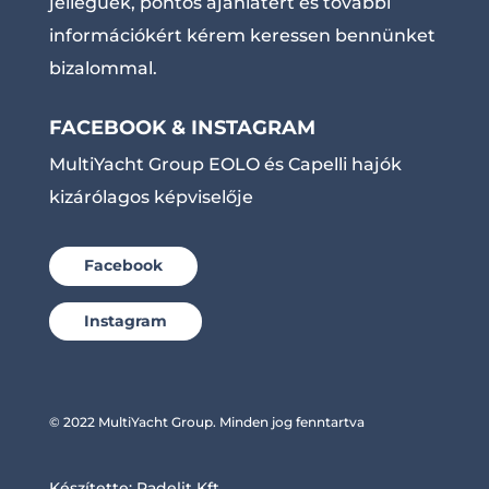
jellegűek, pontos ajánlatért és további
információkért kérem keressen bennünket
bizalommal.
FACEBOOK & INSTAGRAM
MultiYacht Group EOLO és Capelli hajók
kizárólagos képviselője
Facebook
Instagram
© 2022 MultiYacht Group. Minden jog fenntartva
Készítette:
Radelit Kft.