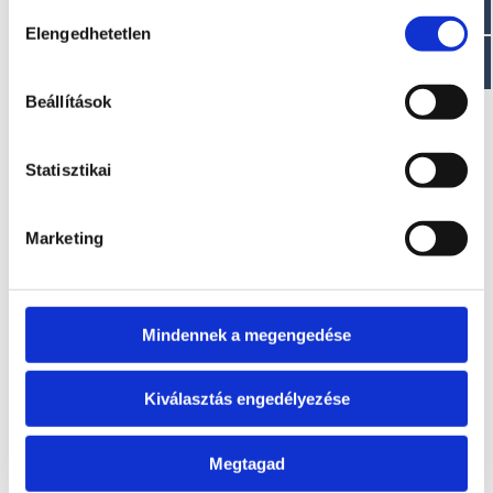
EZ IS ÉRDEKELHET
Hozzájárulás
Elengedhetetlen
kiválasztása
Beállítások
Statisztikai
Marketing
ARUANA 40
OYSTER BIG FOOT SAIL
6
A modell áráról a
A modell áráról a
letölthető aktuális
letölthető aktuális
Mindennek a megengedése
árlista táblázatában
árlista táblázatában
tájékozódhat.
tájékozódhat.
Kiválasztás engedélyezése
Megtagad