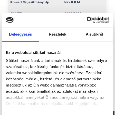
Power/ Teljesítmény Hp
Max R.P.M.
100 EFI
5000/6000
Power/ Teljesítmény Kw
Swept volume
Beleegyezés
Részletek
A sütikről
73, 6
c.c. 1596
Ez a weboldal sütiket használ
Sütiket használunk a tartalmak és hirdetések személyre
Érdekel!
szabásához, közösségi funkciók biztosításához,
valamint weboldalforgalmunk elemzéséhez. Ezenkívül
Visszahívást kérek!
közösségi média-, hirdető- és elemező partnereinkkel
megosztjuk az Ön weboldalhasználatra vonatkozó
adatait, akik kombinálhatják az adatokat más olyan
adatokkal, amelyeket Ön adott meg számukra vagy az
Ön által használt más szolgáltatásokból gyűjtöttek.