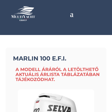
MARLIN 100 E.F.I.
A MODELL ÁRÁRÓL A LETÖLTHETŐ
AKTUÁLIS ÁRLISTA TÁBLÁZATÁBAN
TÁJÉKOZÓDHAT.