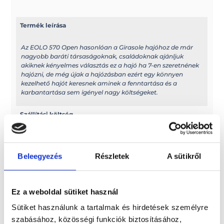
Termék leírása
Az EOLO 570 Open hasonlóan a Girasole hajóhoz de már
nagyobb baráti társaságoknak, családoknak ajánljuk
akiknek kényelmes választás ez a hajó ha 7-en szeretnének
hajózni, de még újak a hajózásban ezért egy könnyen
kezelhető hajót keresnek aminek a fenntartása és a
karbantartása sem igényel nagy költségeket.
Szállítási költség
Az ár nem tartalmazza a szállítási költséget! 7 méterig
2.500 euro + ÁFA, 7 méter fölött pedig 3.000 euro + ÁFA a
szállítási díj
Beleegyezés
Részletek
A sütikről
További információk
Ez a weboldal sütiket használ
A típussal kapcsolatos további információkat az alábbi
Sütiket használunk a tartalmak és hirdetések személyre
weboldalon találhatja meg: eolomarine.com
szabásához, közösségi funkciók biztosításához,