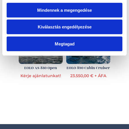
EZ IS ÉRDEKELHET
Mindennek a megengedése
Kiválasztás engedélyezése
Megtagad
EOLO AS 530 Open
EOLO 590 Cabin Cruiser
Kérje ajánlatunkat!
23.550,00 € + ÁFA