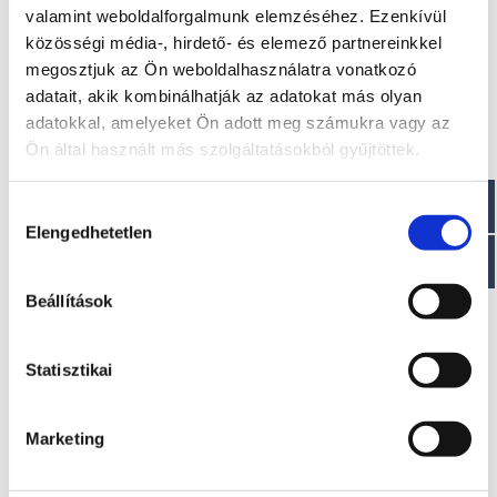
Optimális motor
valamint weboldalforgalmunk elemzéséhez. Ezenkívül
közösségi média-, hirdető- és elemező partnereinkkel
Mercury EFI 60 LE motor
megosztjuk az Ön weboldalhasználatra vonatkozó
adatait, akik kombinálhatják az adatokat más olyan
Elektromos kivitel?
adatokkal, amelyeket Ön adott meg számukra vagy az
Ön által használt más szolgáltatásokból gyűjtöttek.
Torqeedo 4.0 elektromos motor
Hozzájárulás
Elengedhetetlen
kiválasztása
Érdekel!
Beállítások
Visszahívást kérek!
Statisztikai
Marketing