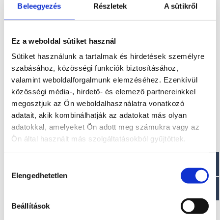
Beleegyezés
Részletek
A sütikről
a szállítás is könnyen megoldott hiszen egy tengelyes
útánfutóval könnyedén lehet szállítani.
Szállítási költség
Ez a weboldal sütiket használ
Sütiket használunk a tartalmak és hirdetések személyre
Az ár nem tartalmazza a szállítási költséget! 7 méterig
szabásához, közösségi funkciók biztosításához,
2.500 euro + ÁFA, 7 méter fölött pedig 3.000 euro + ÁFA a
szállítási díj
valamint weboldalforgalmunk elemzéséhez. Ezenkívül
közösségi média-, hirdető- és elemező partnereinkkel
További információk
megosztjuk az Ön weboldalhasználatra vonatkozó
adatait, akik kombinálhatják az adatokat más olyan
A típussal kapcsolatos további információkat az alábbi
adatokkal, amelyeket Ön adott meg számukra vagy az
weboldalon találhatja meg: eolomarine.com
Ön által használt más szolgáltatásokból gyűjtöttek.
Optimális motor
Hozzájárulás
Mercury 115 EFI motor
Elengedhetetlen
kiválasztása
Elektromos kivitel?
Beállítások
Elektromos hajóként is rendelhető