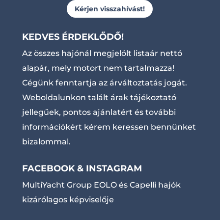
Kérjen visszahívást!
KEDVES ÉRDEKLŐDŐ!
Az összes hajónál megjelölt listaár nettó
alapár, mely motort nem tartalmazza!
Cégünk fenntartja az árváltoztatás jogát.
Weboldalunkon talált árak tájékoztató
jellegűek, pontos ajánlatért és további
információkért kérem keressen bennünket
bizalommal.
FACEBOOK & INSTAGRAM
MultiYacht Group EOLO és Capelli hajók
kizárólagos képviselője