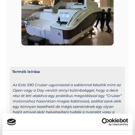
Termék leírása
Az Eolo 590 Cruiser ugyonazzal a sablonnal készítik mint az
Open vagy a Day verziót annyi különbséggel, hogy a deck
rész át lett alakítva egy praktikus megoldással egy “Cruiser”
motoroshoz hasonlóan magas kabinossá, ezáltal azok akik
egy könnyen kezelhető de mégis szeretnének egy olyan
hajót amivel akár helyetesíteni tudják a nyaralót vagy a
szállást egy nyaralás során ez a hajó tökéletes megoldás, a
hajóban egy külön szeparált WC-t tudtak elhelyezni és
ezenfelül egy nagyon jól használható tágas kabint is sikerült
belerakni ebbe a hajóba 2 fő részére. Könnyen kezelhető és