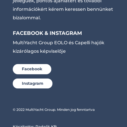
jellegűek, pontos ajánlatért és további
információkért kérem keressen bennünket
bizalommal.
FACEBOOK & INSTAGRAM
MultiYacht Group EOLO és Capelli hajók
kizárólagos képviselője
Facebook
Instagram
© 2022 MultiYacht Group. Minden jog fenntartva
Készítette:
Radelit Kft.