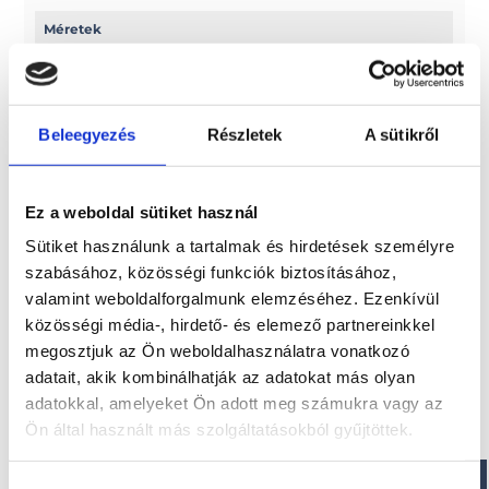
Méretek
Hossz: 890 cm
Belső hossz: 840 cm
Beleegyezés
Részletek
A sütikről
Paraméterek
Szélesség: 305 cm
Ez a weboldal sütiket használ
Belső szélesség: 250 cm
Szerkezet magassága: 112 cm
Sütiket használunk a tartalmak és hirdetések személyre
szabásához, közösségi funkciók biztosításához,
valamint weboldalforgalmunk elemzéséhez. Ezenkívül
közösségi média-, hirdető- és elemező partnereinkkel
Érdekel!
megosztjuk az Ön weboldalhasználatra vonatkozó
adatait, akik kombinálhatják az adatokat más olyan
adatokkal, amelyeket Ön adott meg számukra vagy az
Visszahívást kérek!
Ön által használt más szolgáltatásokból gyűjtöttek.
Hozzájárulás