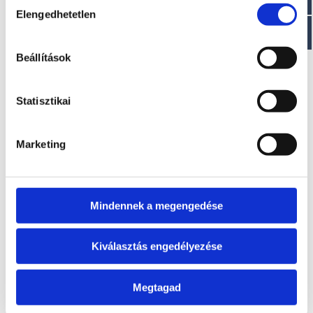
Elengedhetetlen
kiválasztása
EZ IS ÉRDEKELHET
Beállítások
Statisztikai
Marketing
Mindennek a megengedése
T380 VIB
T230 RL
Kérje ajánlatunkat!
Kérje ajánlatunkat!
Kiválasztás engedélyezése
Megtagad