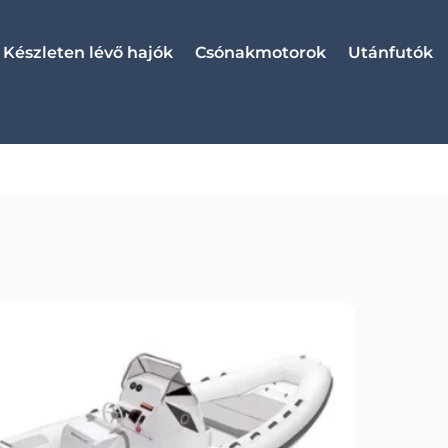
Készleten lévő hajók
Csónakmotorok
Utánfutók