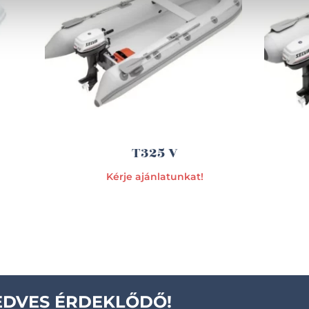
T325 V
Kérje ajánlatunkat!
EDVES ÉRDEKLŐDŐ!