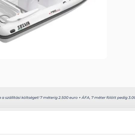
 szállítási költséget! 7 méterig 2.500 euro + ÁFA, 7 méter fölött pedig 3.00
s további információkat az alábbi weboldalon találhatja meg: selvamarin
Szélesség: 290 c