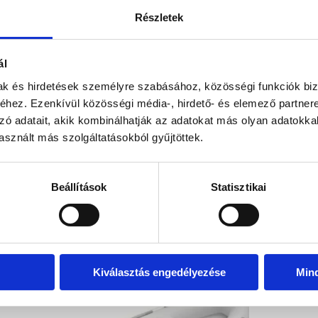
Paraméterek
Belső szélesség: 
Részletek
Szerkezet magas
ál
kel!
Visszahív
mak és hirdetések személyre szabásához, közösségi funkciók biz
hez. Ezenkívül közösségi média-, hirdető- és elemező partner
zó adatait, akik kombinálhatják az adatokat más olyan adatokka
sznált más szolgáltatásokból gyűjtöttek.
Beállítások
Statisztikai
EZ IS ÉRDEKELHET
Kiválasztás engedélyezése
Min