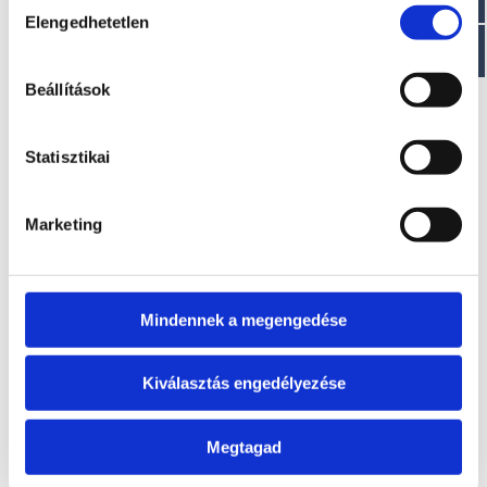
Elengedhetetlen
kiválasztása
EZ IS ÉRDEKELHET
Beállítások
Statisztikai
Marketing
Mindennek a megengedése
T270 DA
T340 A
Kérje ajánlatunkat!
Kérje ajánlatunkat!
Kiválasztás engedélyezése
Megtagad