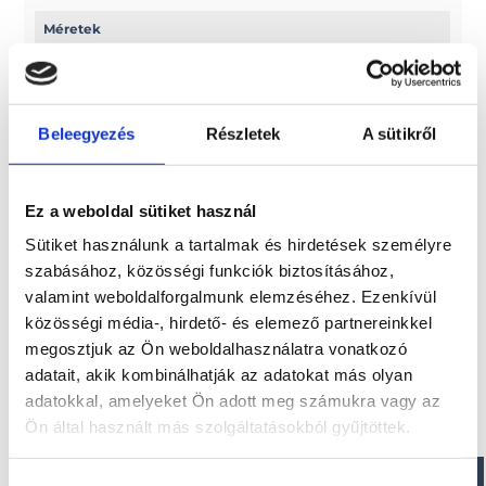
Méretek
Hossz: 474 cm
Belső hossz: 402 cm
Beleegyezés
Részletek
A sütikről
Paraméterek
Szélesség: 236 cm
Ez a weboldal sütiket használ
Belső szélesség: 117 cm
Szerkezet magassága: 80 cm
Sütiket használunk a tartalmak és hirdetések személyre
szabásához, közösségi funkciók biztosításához,
valamint weboldalforgalmunk elemzéséhez. Ezenkívül
közösségi média-, hirdető- és elemező partnereinkkel
Érdekel!
megosztjuk az Ön weboldalhasználatra vonatkozó
adatait, akik kombinálhatják az adatokat más olyan
adatokkal, amelyeket Ön adott meg számukra vagy az
Visszahívást kérek!
Ön által használt más szolgáltatásokból gyűjtöttek.
Hozzájárulás