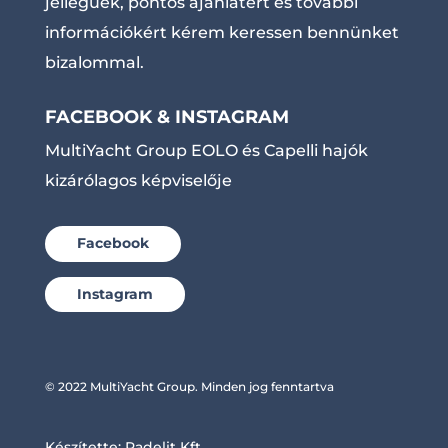
jellegűek, pontos ajánlatért és további
információkért kérem keressen bennünket
bizalommal.
FACEBOOK & INSTAGRAM
MultiYacht Group EOLO és Capelli hajók
kizárólagos képviselője
Facebook
Instagram
© 2022 MultiYacht Group. Minden jog fenntartva
Készítette:
Radelit Kft.