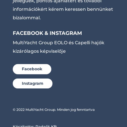
jellegűek, pontos ajánlatért és további
információkért kérem keressen bennünket
bizalommal.
FACEBOOK & INSTAGRAM
MultiYacht Group EOLO és Capelli hajók
kizárólagos képviselője
Facebook
Instagram
© 2022 MultiYacht Group. Minden jog fenntartva
Készítette:
Radelit Kft.