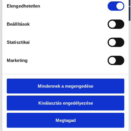
Elengedhetetlen
kiválasztása
EZ IS ÉRDEKELHET
Beállítások
Statisztikai
Marketing
Mindennek a megengedése
T350 VIB
T200 RL
Kérje ajánlatunkat!
Kérje ajánlatunkat!
Kiválasztás engedélyezése
Megtagad