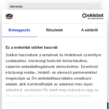
Méretek
Hossz: 474 cm
Belső hossz: 402 cm
Beleegyezés
Részletek
A sütikről
Paraméterek
Szélesség: 236 cm
Ez a weboldal sütiket használ
Belső szélesség: 117 cm
Szerkezet magassága: 80 cm
Sütiket használunk a tartalmak és hirdetések személyre
szabásához, közösségi funkciók biztosításához,
valamint weboldalforgalmunk elemzéséhez. Ezenkívül
közösségi média-, hirdető- és elemező partnereinkkel
Érdekel!
megosztjuk az Ön weboldalhasználatra vonatkozó
adatait, akik kombinálhatják az adatokat más olyan
adatokkal, amelyeket Ön adott meg számukra vagy az
Visszahívást kérek!
Ön által használt más szolgáltatásokból gyűjtöttek.
Hozzájárulás