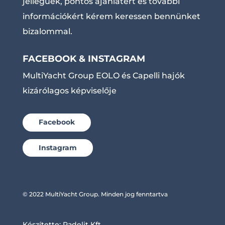
jellegűek, pontos ajánlatért és további
információkért kérem keressen bennünket
bizalommal.
FACEBOOK & INSTAGRAM
MultiYacht Group EOLO és Capelli hajók
kizárólagos képviselője
Facebook
Instagram
© 2022 MultiYacht Group. Minden jog fenntartva
Készítette:
Radelit Kft.