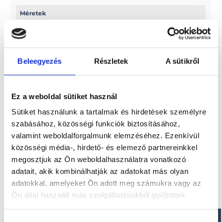
Méretek
Hossz: 474 cm
Belső hossz: 402 cm
Beleegyezés
Részletek
A sütikről
Paraméterek
Szélesség: 236 cm
Ez a weboldal sütiket használ
Belső szélesség: 117 cm
Szerkezet magassága: 80 cm
Sütiket használunk a tartalmak és hirdetések személyre
szabásához, közösségi funkciók biztosításához,
valamint weboldalforgalmunk elemzéséhez. Ezenkívül
közösségi média-, hirdető- és elemező partnereinkkel
Érdekel!
megosztjuk az Ön weboldalhasználatra vonatkozó
adatait, akik kombinálhatják az adatokat más olyan
adatokkal, amelyeket Ön adott meg számukra vagy az
Visszahívást kérek!
Ön által használt más szolgáltatásokból gyűjtöttek.
Hozzájárulás