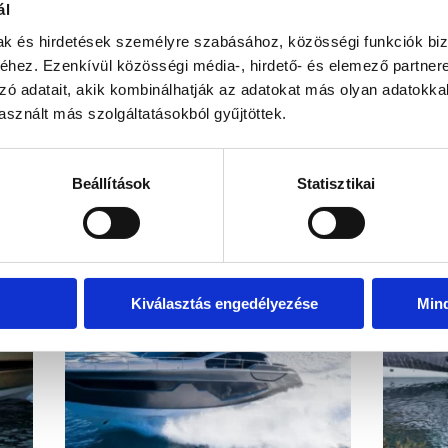
ál
mak és hirdetések személyre szabásához, közösségi funkciók biz
hez. Ezenkívül közösségi média-, hirdető- és elemező partner
zó adatait, akik kombinálhatják az adatokat más olyan adatokka
EZ IS ÉRDEKELHET
sznált más szolgáltatásokból gyűjtöttek.
Beállítások
Statisztikai
Kiválasztás engedélyezése
Min