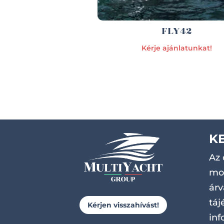
FLY42
Kérje ajánlatunkat!
K
Az 
mot
árv
táj
Kérjen visszahívást!
inf