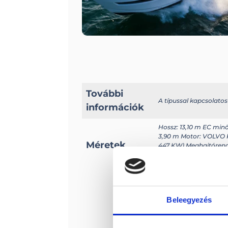
További
A típussal kapcsolato
információk
Hossz: 13,10 m EC minő
3,90 m Motor: VOLVO 
Méretek
447 KW) Meghajtórend
súlya motorral: 10600 
kapacitása : 12 fő
Beleegyezés
Érde