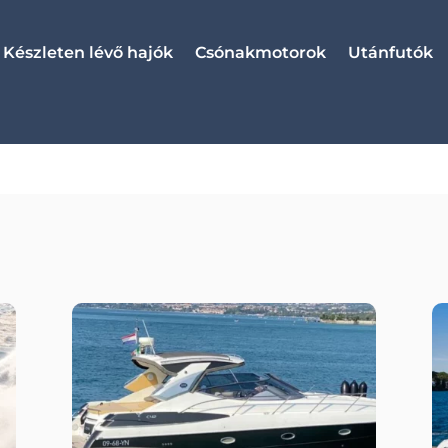
Készleten lévő hajók
Csónakmotorok
Utánfutók