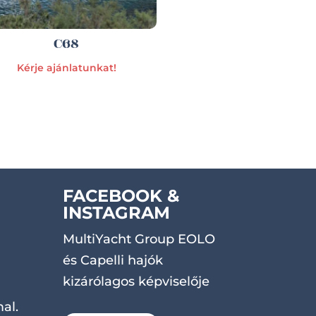
C68
Kérje ajánlatunkat!
FACEBOOK &
INSTAGRAM
MultiYacht Group EOLO
és Capelli hajók
kizárólagos képviselője
al.