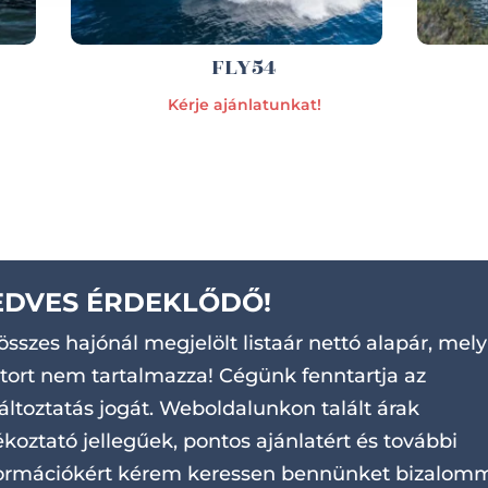
FLY54
Kérje ajánlatunkat!
EDVES ÉRDEKLŐDŐ!
összes hajónál megjelölt listaár nettó alapár, mely
ort nem tartalmazza! Cégünk fenntartja az
áltoztatás jogát. Weboldalunkon talált árak
ékoztató jellegűek, pontos ajánlatért és további
ormációkért kérem keressen bennünket bizalomm