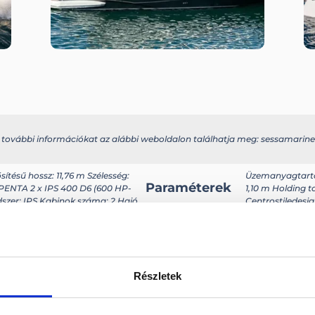
s további információkat az alábbi weboldalon találhatja meg: sessamarin
sítésű hossz: 11,76 m Szélesség:
Üzemanyagtartál
Paraméterek
PENTA 2 x IPS 400 D6 (600 HP-
1,10 m Holding t
szer: IPS Kabinok száma: 2 Hajó
Centrostiledesi
kg (2 xIPS 500) Személy
Részletek
kel!
Visszahív