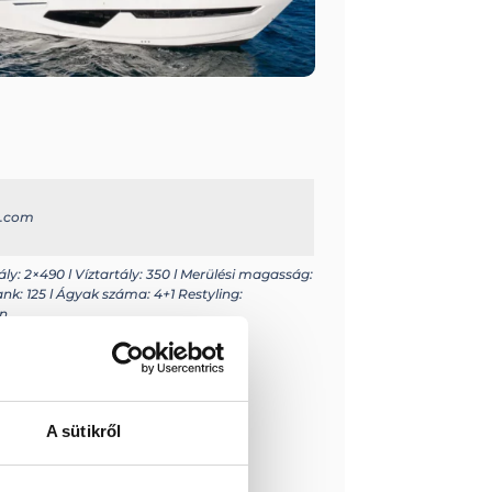
e.com
y: 2×490 l Víztartály: 350 l Merülési magasság:
ank: 125 l Ágyak száma: 4+1 Restyling:
gn
A sütikről
ást kérek!