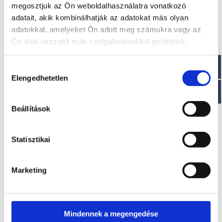
Üzemanyagtartály: 2×445 l Víztartály: 286 l Merülési
megosztjuk az Ön weboldalhasználatra vonatkozó
magasság: 0,96 m Holding tank: 110 l Ágyak száma: 4+1
adatait, akik kombinálhatják az adatokat más olyan
Palló mérete: 3,3 x 0,9 m Restyling: Centrostiledesign
adatokkal, amelyeket Ön adott meg számukra vagy az
Ön által használt más szolgáltatásokból gyűjtöttek.
Hozzájárulás
Érdekel!
Elengedhetetlen
kiválasztása
Visszahívást kérek!
Beállítások
Statisztikai
Marketing
EZ IS ÉRDEKELHET
Mindennek a megengedése