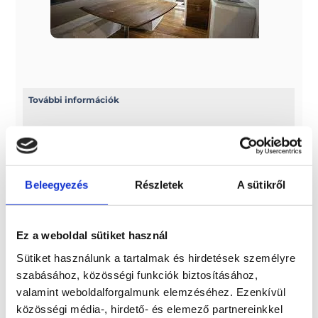
További információk
A típussal kapcsolatos további információkat az alábbi
weboldalon találhatja meg: sessamarine.com
Méretek
Beleegyezés
Részletek
A sütikről
Hossz: 11,33 m EC minősítésű hossz: 9,93 m Szélesség: 3,45 m
Motor: MAX 700 LE/522 KW Maximum sebesség: 36 kn / 2 x
VP D4-300 (2 x 300 LE) Meghajtórendszer: sterndrive
Ez a weboldal sütiket használ
Kabinok száma: 2 Hajó súlya motorral: 9300 kg Személy
Sütiket használunk a tartalmak és hirdetések személyre
kapacitása : 12 fő
szabásához, közösségi funkciók biztosításához,
Paraméterek
valamint weboldalforgalmunk elemzéséhez. Ezenkívül
közösségi média-, hirdető- és elemező partnereinkkel