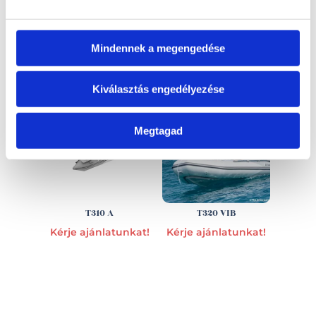
Mindennek a megengedése
EZ IS ÉRDEKELHET
Kiválasztás engedélyezése
Megtagad
T310 A
T320 VIB
Kérje ajánlatunkat!
Kérje ajánlatunkat!