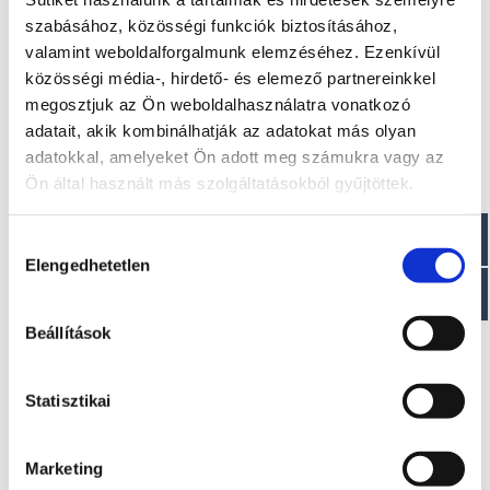
szabásához, közösségi funkciók biztosításához,
Méretek
valamint weboldalforgalmunk elemzéséhez. Ezenkívül
Hossz: 630 cm
közösségi média-, hirdető- és elemező partnereinkkel
Belső hossz: 535 cm
megosztjuk az Ön weboldalhasználatra vonatkozó
adatait, akik kombinálhatják az adatokat más olyan
Paraméterek
adatokkal, amelyeket Ön adott meg számukra vagy az
Ön által használt más szolgáltatásokból gyűjtöttek.
Szélesség: 256 cm
Belső szélesség: 150 cm
Szerkezet magassága: 50 cm
Hozzájárulás
Elengedhetetlen
kiválasztása
Beállítások
Érdekel!
Statisztikai
Visszahívást kérek!
Marketing