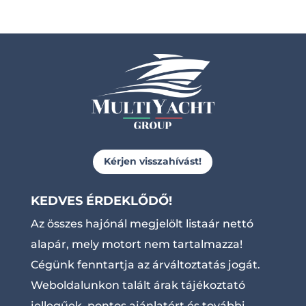
Kérjen visszahívást!
KEDVES ÉRDEKLŐDŐ!
Az összes hajónál megjelölt listaár nettó
alapár, mely motort nem tartalmazza!
Cégünk fenntartja az árváltoztatás jogát.
Weboldalunkon talált árak tájékoztató
jellegűek, pontos ajánlatért és további