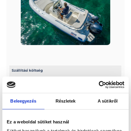
Szállítási költség
Az ár nem tartalmazza a szállítási költséget! 7 méterig
2.500 euro + ÁFA, 7 méter fölött pedig 3.000 euro + ÁFA a
szállítási díj
Beleegyezés
Részletek
A sütikről
További információk
A típussal kapcsolatos további információkat az alábbi
Ez a weboldal sütiket használ
weboldalon találhatja meg: selvamarine.com/en/
Sütiket használunk a tartalmak és hirdetések személyre