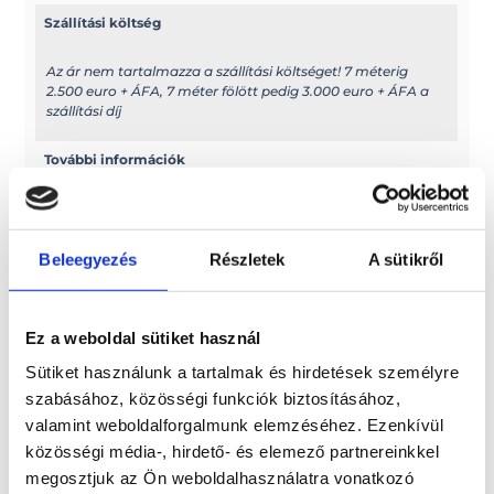
Szállítási költség
Az ár nem tartalmazza a szállítási költséget! 7 méterig
2.500 euro + ÁFA, 7 méter fölött pedig 3.000 euro + ÁFA a
szállítási díj
További információk
A típussal kapcsolatos további információkat az alábbi
weboldalon találhatja meg: selvamarine.com/en/
Beleegyezés
Részletek
A sütikről
Méretek
Hossz: 599 cm
Ez a weboldal sütiket használ
Belső hossz: 550 cm
Sütiket használunk a tartalmak és hirdetések személyre
Paraméterek
szabásához, közösségi funkciók biztosításához,
valamint weboldalforgalmunk elemzéséhez. Ezenkívül
Szélesség: 259 cm
közösségi média-, hirdető- és elemező partnereinkkel
Belső szélesség: 143 cm
megosztjuk az Ön weboldalhasználatra vonatkozó
Szerkezet magassága: 92 cm