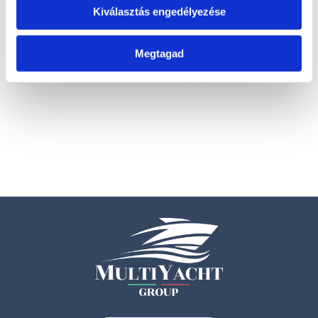
Kiválasztás engedélyezése
T340 DA
Megtagad
T320 VIB
Kérje ajánlatunkat!
Kérje ajánlatunkat!