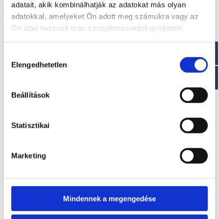
adatait, akik kombinálhatják az adatokat más olyan
adatokkal, amelyeket Ön adott meg számukra vagy az
Ön által használt más szolgáltatásokból gyűjtöttek.
Érdekel!
Hozzájárulás
Elengedhetetlen
kiválasztása
Visszahívást kérek!
Beállítások
Statisztikai
EZ IS ÉRDEKELHET
Marketing
Mindennek a megengedése