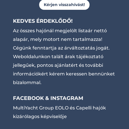
Kérjen visszahívást!
KEDVES ÉRDEKLŐDŐ!
Az összes hajónál megjelölt listaár nettó
alapár, mely motort nem tartalmazza!
Cégünk fenntartja az árváltoztatás jogát.
Weboldalunkon talált árak tájékoztató
jellegűek, pontos ajánlatért és további
információkért kérem keressen bennünket
bizalommal.
FACEBOOK & INSTAGRAM
MultiYacht Group EOLO és Capelli hajók
kizárólagos képviselője